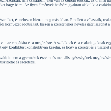
z. Azonban, ha a családban jelen van az otthoni erőszak, az drámai ha
et hagy hátra. Az ilyen élmények hatására gyakran alakul ki a családm
zetüket, és nehezen bíznak meg másokban. Emellett a válaszaik, reakciói
ádi környezet adottságait, hiszen a szeretetteljes nevelés gátat szabhat 
g van az empátiára és a megértésre. A szülőknek és a családtagoknak e
gy konfliktust konstruktívan kezelni, és hogy a szeretet és a tisztelet
l; hanem a gyermekek érzelmi és mentális egészségének megőrzéséről 
szteletre és szeretetre.