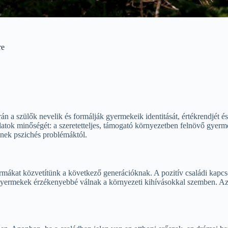
re
 a szülők nevelik és formálják gyermekeik identitását, értékrendjét és 
latok minőségét: a szeretetteljes, támogató környezetben felnövő gyer
nek pszichés problémáktól.
ormákat közvetítünk a következő generációknak. A pozitív családi kapcs
y a gyermekek érzékenyebbé válnak a környezeti kihívásokkal szemben. A