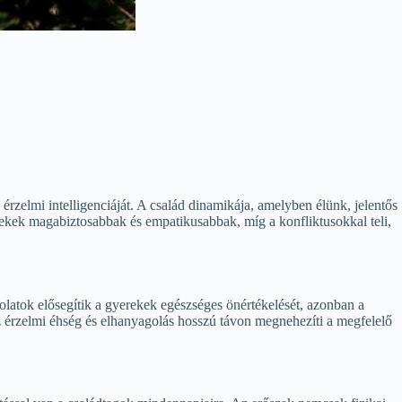
érzelmi intelligenciáját. A család dinamikája, amelyben élünk, jelentős
mekek magabiztosabbak és empatikusabbak, míg a konfliktusokkal teli,
olatok elősegítik a gyerekek egészséges önértékelését, azonban a
z érzelmi éhség és elhanyagolás hosszú távon megnehezíti a megfelelő