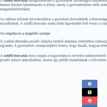
A
szülői beavatás
elengedhetetlen a gyermekek biztonságos fejlődéséhe
hanem érzelmi bántalmazást is jelent, amely a gyermekekben mély sebek
magatartásformákat.
Az otthoni erőszak következtében a gyerekek elveszíthetik a biztonságér
torzulhatnak. A szülői beavatás során tehát figyelembe kell venni a csal
Az empátia és a megértés szerepe
A családi dinamika pozitív irányba történő alakítása érdekében szüksé
egymást. A gyermekek szempontjából fontos, hogy lássák, hogyan lehet e
A
szülői beavatás
nem csupán a hagyományos nevelési módszerekről szó
pozitív irányú alakulásában, hiszen így példát mutathatnak a kölcsönös ti