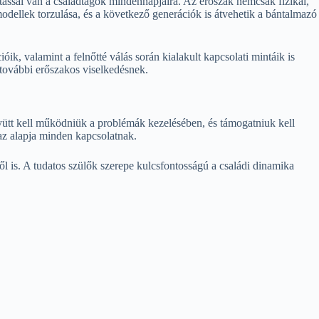
tással van a családtagok mindennapjaira. Az erőszak nemcsak fizikai,
odellek torzulása, és a következő generációk is átvehetik a bántalmazó
k, valamint a felnőtté válás során kialakult kapcsolati mintáik is
a további erőszakos viselkedésnek.
gyütt kell működniük a problémák kezelésében, és támogatniuk kell
 az alapja minden kapcsolatnak.
is. A tudatos szülők szerepe kulcsfontosságú a családi dinamika