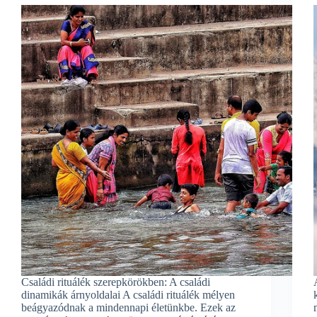
Családi rituálék szerepkörökben: A családi
dinamikák árnyoldalai A családi rituálék mélyen
beágyazódnak a mindennapi életünkbe. Ezek az