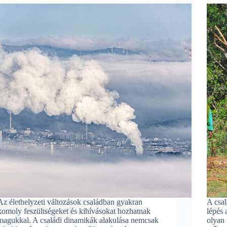
Az élethelyzeti változások családban gyakran
A csa
komoly feszültségeket és kihívásokat hozhatnak
lépés 
magukkal. A családi dinamikák alakulása nemcsak
olyan 