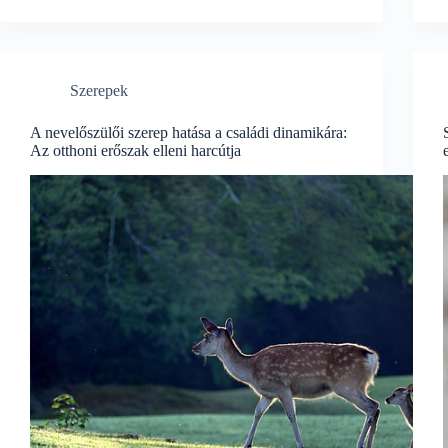
Szerepek
A nevelőszülői szerep hatása a családi dinamikára:
Az otthoni erőszak elleni harcútja