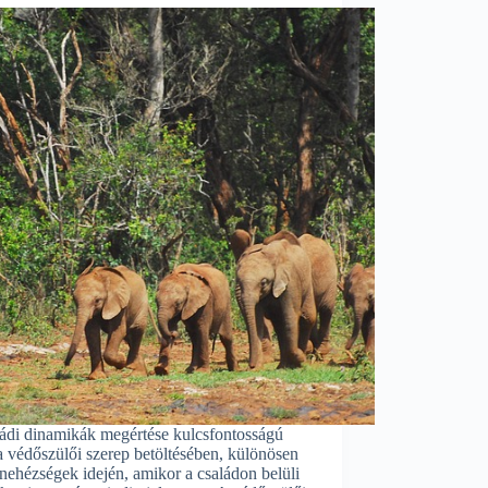
ládi dinamikák megértése kulcsfontosságú
a védőszülői szerep betöltésében, különösen
nehézségek idején, amikor a családon belüli