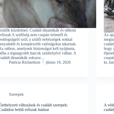
Szülők küzdelmei: Családi dinamikák és otthoni
erőszak A szülőség nem csupán örömről és
Az apa
boldogságról szól; a szülői nehézségek sokkal
megtal
árnyaltabb és komplexebb valóságokat takarnak.
család
Az otthon, amelynek biztonságot kell nyújtania,
hogy 
néha a legnagyobb harcok színhelyévé válhat. A
éljene
családi dinamikák sokszor…
csupán
Patricia Richardson
június 19, 2026
ki, ha
Szerepek
Élethelyzeti változások és családi szerepek:
A védő
Családon belüli erőszak hatásai
család