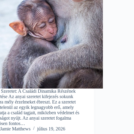
 Szeretet: A Családi Dinamika Részének
ése Az anyai szeretet kifejezés sokunk
a mély érzelmeket ébreszt. Ez a szeretet
telenül az egyik legnagyobb erő, amely
tja a család tagjait, miközben védelmet és
ságot nyújt. Az anyai szeretet fogalma
ösen fontos…
Jamie Matthews
július 19, 2026