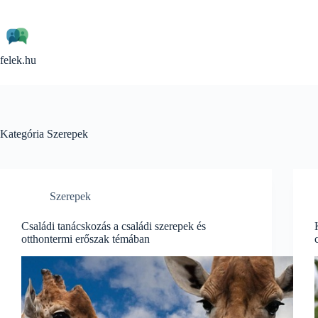
Skip
to
content
felek.hu
Kategória
Szerepek
Szerepek
Családi tanácskozás a családi szerepek és
otthontermi erőszak témában