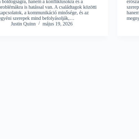
a boldogságra, hanem a konfliktusokra és a
erősza
problémákra is hatással van. A családtagok közötti
szerep
kapcsolatok, a kommunikáció minősége, és az
hanem 
egyéni szerepek mind befolyásolják,…
megny
Justin Quinn
május 19, 2026