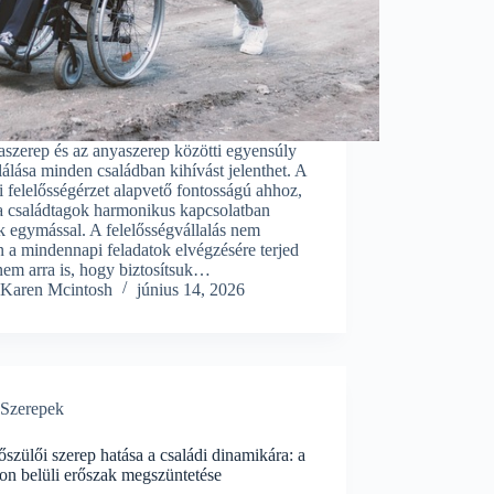
szerep és az anyaszerep közötti egyensúly
álása minden családban kihívást jelenthet. A
i felelősségérzet alapvető fontosságú ahhoz,
a családtagok harmonikus kapcsolatban
k egymással. A felelősségvállalás nem
 a mindennapi feladatok elvégzésére terjed
nem arra is, hogy biztosítsuk…
Karen Mcintosh
június 14, 2026
Szerepek
szülői szerep hatása a családi dinamikára: a
on belüli erőszak megszüntetése