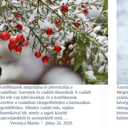
Konfliktusok megoldása és prevenciója a
Anyai
családban: Szerepek és családi dinamikák A családi
Megért
élet tele van kihívásokkal, és a konfliktusok
számár
kezelése a családban elengedhetetlen a harmonikus
kétség
együttéléshez. Minden család más, sajátos
támoga
dinamikával bír, amely a tagok közötti
bizton
kapcsolatokból és szerepekből ered.…
külön
Veronica Martin
július 26, 2026