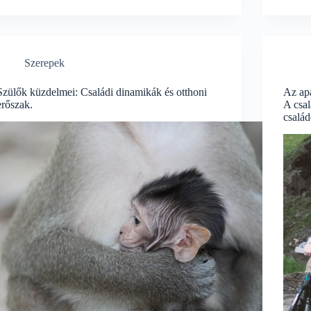
Szerepek
Szülők küzdelmei: Családi dinamikák és otthoni
Az apa
erőszak.
A csal
család