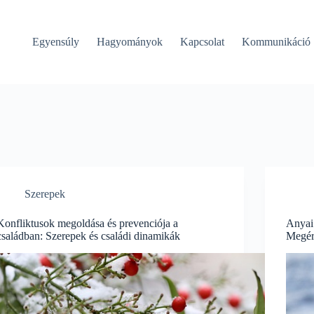
Egyensúly
Hagyományok
Kapcsolat
Kommunikáció
Szerepek
Konfliktusok megoldása és prevenciója a
Anyai
családban: Szerepek és családi dinamikák
Megér