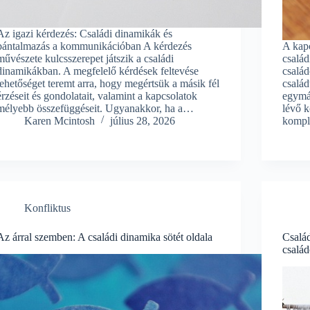
Az igazi kérdezés: Családi dinamikák és
bántalmazás a kommunikációban A kérdezés
A kapc
művészete kulcsszerepet játszik a családi
család
dinamikákban. A megfelelő kérdések feltevése
csalá
lehetőséget teremt arra, hogy megértsük a másik fél
család
érzéseit és gondolatait, valamint a kapcsolatok
egymás
mélyebb összefüggéseit. Ugyanakkor, ha a…
lévő k
Karen Mcintosh
július 28, 2026
kompl
Konfliktus
Az árral szemben: A családi dinamika sötét oldala
Család
család