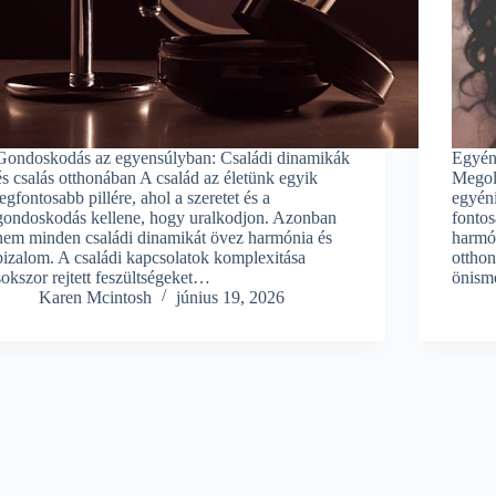
Gondoskodás az egyensúlyban: Családi dinamikák
Egyéni
és csalás otthonában A család az életünk egyik
Megol
legfontosabb pillére, ahol a szeretet és a
egyéni
gondoskodás kellene, hogy uralkodjon. Azonban
fontos
nem minden családi dinamikát övez harmónia és
harmón
bizalom. A családi kapcsolatok komplexitása
otthon
sokszor rejtett feszültségeket…
önisme
Karen Mcintosh
június 19, 2026