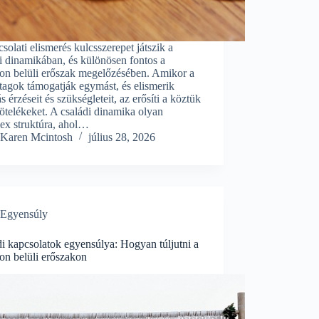
solati elismerés kulcsszerepet játszik a
i dinamikában, és különösen fontos a
don belüli erőszak megelőzésében. Amikor a
tagok támogatják egymást, és elismerik
 érzéseit és szükségleteit, az erősíti a köztük
ötelékeket. A családi dinamika olyan
ex struktúra, ahol…
Karen Mcintosh
július 28, 2026
Egyensúly
i kapcsolatok egyensúlya: Hogyan túljutni a
on belüli erőszakon