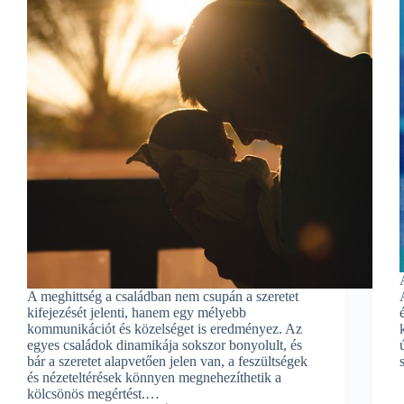
A meghittség a családban nem csupán a szeretet
kifejezését jelenti, hanem egy mélyebb
kommunikációt és közelséget is eredményez. Az
egyes családok dinamikája sokszor bonyolult, és
bár a szeretet alapvetően jelen van, a feszültségek
és nézeteltérések könnyen megnehezíthetik a
kölcsönös megértést.…