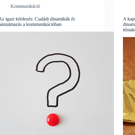
Kommunikáció
Az igazi kérdezés: Családi dinamikák és
A kapc
bántalmazás a kommunikációban
dinami
témak