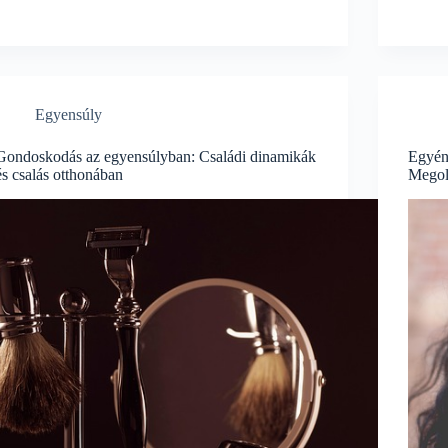
Egyensúly
Gondoskodás az egyensúlyban: Családi dinamikák
Egyéni
és csalás otthonában
Megol