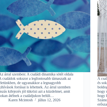
Az árral szemben: A családi dinamika sötét oldala
A családok sokszor a legfontosabb támaszaik az
A csal
életünkben, de ugyanakkor a legnagyobb
és sok
kihívások forrásai is lehetnek. Az árral szemben
boldog
úszás kifejezés jól tükrözi azt a küzdelmet, amit
hogy 
sokan átélnek a családjukon belüli…
hogy 
Karen Mcintosh
július 12, 2026
Számos
erősz