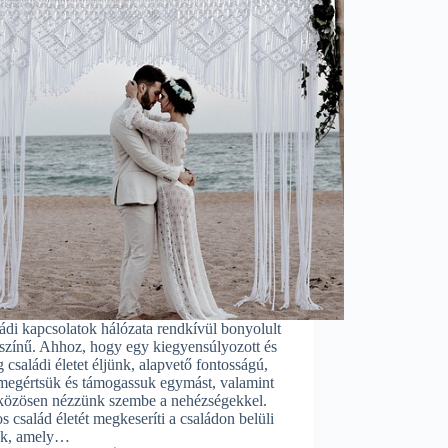
ádi kapcsolatok hálózata rendkívül bonyolult
színű. Ahhoz, hogy egy kiegyensúlyozott és
 családi életet éljünk, alapvető fontosságú,
megértsük és támogassuk egymást, valamint
közösen nézzünk szembe a nehézségekkel.
 család életét megkeseríti a családon belüli
ak, amely…