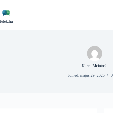
Skip
to
content
felek.hu
Karen Mcintosh
Joined: május 29, 2025
A