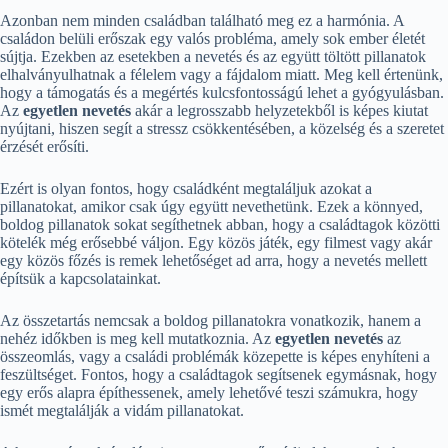
Azonban nem minden családban található meg ez a harmónia. A
családon belüli erőszak egy valós probléma, amely sok ember életét
sújtja. Ezekben az esetekben a nevetés és az együtt töltött pillanatok
elhalványulhatnak a félelem vagy a fájdalom miatt. Meg kell értenünk,
hogy a támogatás és a megértés kulcsfontosságú lehet a gyógyulásban.
Az
egyetlen nevetés
akár a legrosszabb helyzetekből is képes kiutat
nyújtani, hiszen segít a stressz csökkentésében, a közelség és a szeretet
érzését erősíti.
Ezért is olyan fontos, hogy családként megtaláljuk azokat a
pillanatokat, amikor csak úgy együtt nevethetünk. Ezek a könnyed,
boldog pillanatok sokat segíthetnek abban, hogy a családtagok közötti
kötelék még erősebbé váljon. Egy közös játék, egy filmest vagy akár
egy közös főzés is remek lehetőséget ad arra, hogy a nevetés mellett
építsük a kapcsolatainkat.
Az összetartás nemcsak a boldog pillanatokra vonatkozik, hanem a
nehéz időkben is meg kell mutatkoznia. Az
egyetlen nevetés
az
összeomlás, vagy a családi problémák közepette is képes enyhíteni a
feszültséget. Fontos, hogy a családtagok segítsenek egymásnak, hogy
egy erős alapra építhessenek, amely lehetővé teszi számukra, hogy
ismét megtalálják a vidám pillanatokat.