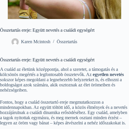
Összetartás ereje: Együtt nevetés a családi egységért
Karen Mcintosh
Összetartás
Összetartás ereje: Együtt nevetés a családi egységért
A család az életünk középpontja, ahol a szeretet, a támogatás és a
kölcsönös megértés a legfontosabb összetevők. Az
egyetlen nevetés
sokszor képes megoldani a legnehezebb helyzeteket is, és elhozni a
boldogságot azok számára, akik osztoznak az élet örömeiben és
nehézségeiben.
Fontos, hogy a család összetartó ereje megmutatkozzon a
mindennapokban. Az együtt töltött idő, a közös élmények és a nevetés
hozzájárulnak a családi dinamika erősödéséhez. Egy család, amelyben
a tagok nyitottak egymásra, és meg mernek osztani minden érzést –
legyen az öröm vagy bánat – képes átvészelni a nehéz időszakokat is.