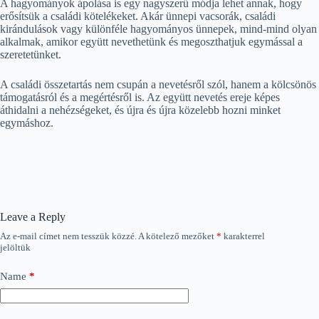
A hagyományok ápolása is egy nagyszerű módja lehet annak, hogy
erősítsük a családi kötelékeket. Akár ünnepi vacsorák, családi
kirándulások vagy különféle hagyományos ünnepek, mind-mind olyan
alkalmak, amikor együtt nevethetünk és megoszthatjuk egymással a
szeretetünket.
A családi összetartás nem csupán a nevetésről szól, hanem a kölcsönös
támogatásról és a megértésről is. Az együtt nevetés ereje képes
áthidalni a nehézségeket, és újra és újra közelebb hozni minket
egymáshoz.
Leave a Reply
Az e-mail címet nem tesszük közzé.
A kötelező mezőket
*
karakterrel
jelöltük
Name
*