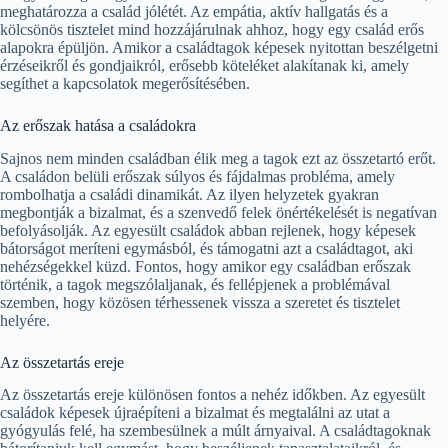
meghatározza a család jólétét. Az empátia, aktív hallgatás és a
kölcsönös tisztelet mind hozzájárulnak ahhoz, hogy egy család erős
alapokra épüljön. Amikor a családtagok képesek nyitottan beszélgetni
érzéseikről és gondjaikról, erősebb köteléket alakítanak ki, amely
segíthet a kapcsolatok megerősítésében.
Az erőszak hatása a családokra
Sajnos nem minden családban élik meg a tagok ezt az összetartó erőt.
A családon belüli erőszak súlyos és fájdalmas probléma, amely
rombolhatja a családi dinamikát. Az ilyen helyzetek gyakran
megbontják a bizalmat, és a szenvedő felek önértékelését is negatívan
befolyásolják. Az egyesült családok abban rejlenek, hogy képesek
bátorságot meríteni egymásból, és támogatni azt a családtagot, aki
nehézségekkel küzd. Fontos, hogy amikor egy családban erőszak
történik, a tagok megszólaljanak, és fellépjenek a problémával
szemben, hogy közösen térhessenek vissza a szeretet és tisztelet
helyére.
Az összetartás ereje
Az összetartás ereje különösen fontos a nehéz időkben. Az egyesült
családok képesek újraépíteni a bizalmat és megtalálni az utat a
gyógyulás felé, ha szembesülnek a múlt árnyaival. A családtagoknak