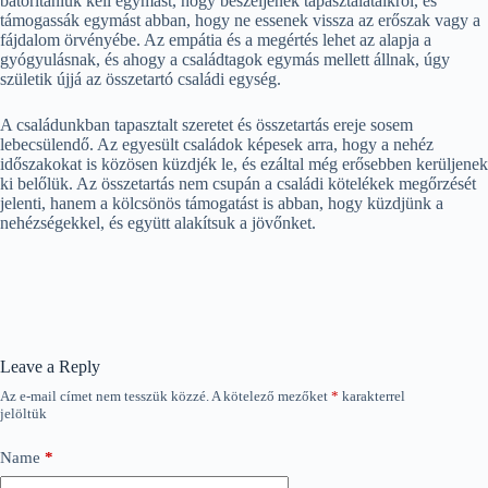
bátorítaniuk kell egymást, hogy beszéljenek tapasztalataikról, és
támogassák egymást abban, hogy ne essenek vissza az erőszak vagy a
fájdalom örvényébe. Az empátia és a megértés lehet az alapja a
gyógyulásnak, és ahogy a családtagok egymás mellett állnak, úgy
születik újjá az összetartó családi egység.
A családunkban tapasztalt szeretet és összetartás ereje sosem
lebecsülendő. Az egyesült családok képesek arra, hogy a nehéz
időszakokat is közösen küzdjék le, és ezáltal még erősebben kerüljenek
ki belőlük. Az összetartás nem csupán a családi kötelékek megőrzését
jelenti, hanem a kölcsönös támogatást is abban, hogy küzdjünk a
nehézségekkel, és együtt alakítsuk a jövőnket.
Leave a Reply
Az e-mail címet nem tesszük közzé.
A kötelező mezőket
*
karakterrel
jelöltük
Name
*