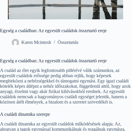
Egység a családban: Az egyesült családok összetartó ereje
Karen Mcintosh
Összetartás
Egység a családban: Az egyesült családok összetartó ereje
A család az élet egyik legfontosabb pillérévé válik számunkra, az
egyesült családok erőssége pedig abban rejlik, hogy képesek
megbirkózni a nehézségekkel és támogatni egymást. Egy igazi családi
kötelék képes átlépni a nehéz időszakokat, függetlenül attól, hogy azok
anyagi, érzelmi vagy akár fizikai kihívásokból erednek. Az egyesült
családok nemcsak a hagyományos családi egységet jelentik, hanem a
közösen átélt élmények, a bizalom és a szeretet szövedékét is.
A családi dinamika szerepe
A családi dinamika az egyesült családok működésének alapja. Az,
ahogyan a tagok egymással kommunikálnak és reagálnak egymásra,