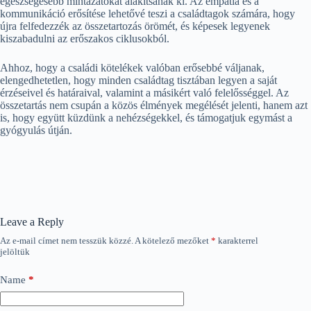
egészségesebb mintázatokat alakítsanak ki. Az empátia és a
kommunikáció erősítése lehetővé teszi a családtagok számára, hogy
újra felfedezzék az összetartozás örömét, és képesek legyenek
kiszabadulni az erőszakos ciklusokból.
Ahhoz, hogy a családi kötelékek valóban erősebbé váljanak,
elengedhetetlen, hogy minden családtag tisztában legyen a saját
érzéseivel és határaival, valamint a másikért való felelősséggel. Az
összetartás nem csupán a közös élmények megélését jelenti, hanem azt
is, hogy együtt küzdünk a nehézségekkel, és támogatjuk egymást a
gyógyulás útján.
Leave a Reply
Az e-mail címet nem tesszük közzé.
A kötelező mezőket
*
karakterrel
jelöltük
Name
*