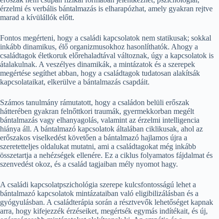
érzelmi és verbális bántalmazás is elharapózhat, amely gyakran rejtve
marad a kívülállók előtt.
Fontos megérteni, hogy a családi kapcsolatok nem statikusak; sokkal
inkább dinamikus, élő organizmusokhoz hasonlíthatók. Ahogy a
családtagok életkoruk előrehaladtával változnak, úgy a kapcsolatok is
átalakulnak. A veszélyes dinamikák, a mintázatok és a szerepek
megértése segíthet abban, hogy a családtagok tudatosan alakítsák
kapcsolataikat, elkerülve a bántalmazás csapdáit.
Számos tanulmány rámutatott, hogy a családon belüli erőszak
hátterében gyakran felnőttkori traumák, gyermekkorban megélt
bántalmazás vagy elhanyagolás, valamint az érzelmi intelligencia
hiánya áll. A bántalmazó kapcsolatok általában ciklikusak, ahol az
erőszakos viselkedést követően a bántalmazó hajlamos újra a
szeretetteljes oldalukat mutatni, ami a családtagokat még inkább
összetartja a nehézségek ellenére. Ez a ciklus folyamatos fájdalmat és
szenvedést okoz, és a család tagjaiban mély nyomot hagy.
A családi kapcsolatpszichológia szerepe kulcsfontosságú lehet a
bántalmazó kapcsolatok mintázataiban való eligibilizálásban és a
gyógyulásban. A családterápia során a résztvevők lehetőséget kapnak
arra, hogy kifejezzék érzéseiket, megértsék egymás indítékait, és új,