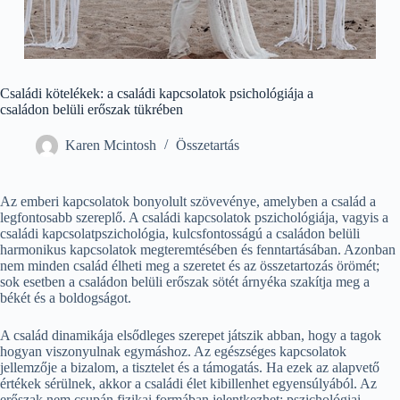
Családi kötelékek: a családi kapcsolatok psichológiája a
családon belüli erőszak tükrében
Karen Mcintosh
Összetartás
Az emberi kapcsolatok bonyolult szövevénye, amelyben a család a
legfontosabb szereplő. A családi kapcsolatok pszichológiája, vagyis a
családi kapcsolatpszichológia, kulcsfontosságú a családon belüli
harmonikus kapcsolatok megteremtésében és fenntartásában. Azonban
nem minden család élheti meg a szeretet és az összetartozás örömét;
sok esetben a családon belüli erőszak sötét árnyéka szakítja meg a
békét és a boldogságot.
A család dinamikája elsődleges szerepet játszik abban, hogy a tagok
hogyan viszonyulnak egymáshoz. Az egészséges kapcsolatok
jellemzője a bizalom, a tisztelet és a támogatás. Ha ezek az alapvető
értékek sérülnek, akkor a családi élet kibillenhet egyensúlyából. Az
erőszak nem csupán fizikai formában jelentkezhet; pszichológiai,