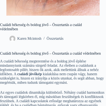
Családi békesség és boldog jövő – Összetartás a család
védelmében
Karen Mcintosh
Összetartás
Családi békesség és boldog jövő – Összetartás a család védelmében
A családi békesség megteremtése és a boldog jövő építése
mindannyiunk számára sürgető feladat. Az életben a családunk a
legfontosabb pillér, hiszen ők azok, akik mellettünk állnak a nehéz
időkben. A
családi jövőkép
kialakítása nem csupán vágy, hanem
szükséglet is, hiszen ez irányítja a közös utunkat, és segít abban, hogy
megértsük, miben tudunk támogatni egymást.
Az egyes családok dinamikája különböző. Néhány család harmonikus
és támogató légkörben él, míg másokban feszültségek és konfliktusok
feszülnek. A családi kapcsolatok erőssége meghatározza az egyének
jólétét, és ha a családban bántalmazás, erőszak vagy elhanyagolás