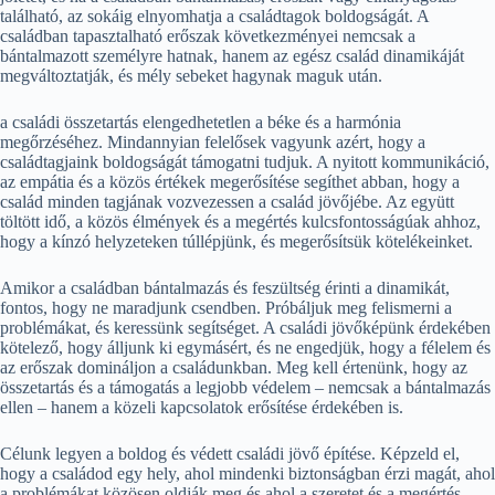
található, az sokáig elnyomhatja a családtagok boldogságát. A
családban tapasztalható erőszak következményei nemcsak a
bántalmazott személyre hatnak, hanem az egész család dinamikáját
megváltoztatják, és mély sebeket hagynak maguk után.
a családi összetartás elengedhetetlen a béke és a harmónia
megőrzéséhez. Mindannyian felelősek vagyunk azért, hogy a
családtagjaink boldogságát támogatni tudjuk. A nyitott kommunikáció,
az empátia és a közös értékek megerősítése segíthet abban, hogy a
család minden tagjának vozvezessen a család jövőjébe. Az együtt
töltött idő, a közös élmények és a megértés kulcsfontosságúak ahhoz,
hogy a kínzó helyzeteken túllépjünk, és megerősítsük kötelékeinket.
Amikor a családban bántalmazás és feszültség érinti a dinamikát,
fontos, hogy ne maradjunk csendben. Próbáljuk meg felismerni a
problémákat, és keressünk segítséget. A családi jövőképünk érdekében
kötelező, hogy álljunk ki egymásért, és ne engedjük, hogy a félelem és
az erőszak domináljon a családunkban. Meg kell értenünk, hogy az
összetartás és a támogatás a legjobb védelem – nemcsak a bántalmazás
ellen – hanem a közeli kapcsolatok erősítése érdekében is.
Célunk legyen a boldog és védett családi jövő építése. Képzeld el,
hogy a családod egy hely, ahol mindenki biztonságban érzi magát, ahol
a problémákat közösen oldják meg és ahol a szeretet és a megértés