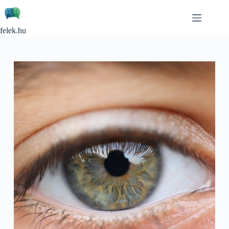
Skip
to
content
felek.hu