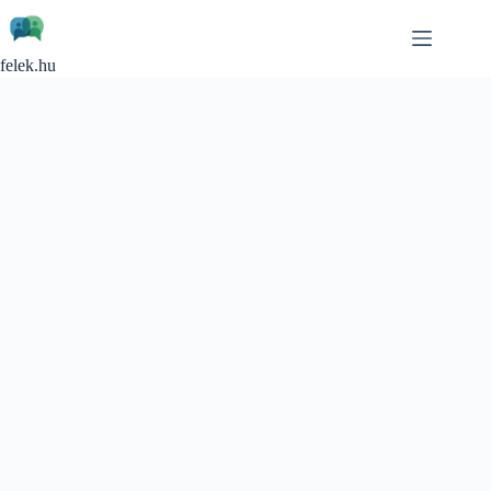
Skip
to
content
felek.hu