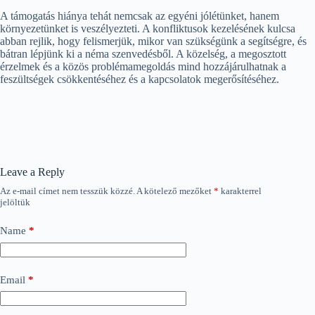
A támogatás hiánya tehát nemcsak az egyéni jólétünket, hanem
környezetünket is veszélyezteti. A konfliktusok kezelésének kulcsa
abban rejlik, hogy felismerjük, mikor van szükségünk a segítségre, és
bátran lépjünk ki a néma szenvedésből. A közelség, a megosztott
érzelmek és a közös problémamegoldás mind hozzájárulhatnak a
feszültségek csökkentéséhez és a kapcsolatok megerősítéséhez.
Leave a Reply
Az e-mail címet nem tesszük közzé.
A kötelező mezőket
*
karakterrel
jelöltük
Name
*
Email
*