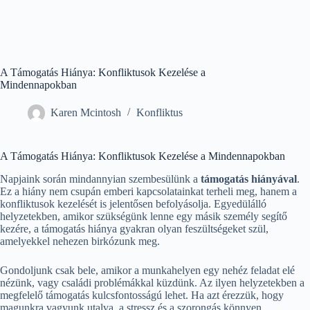
A Támogatás Hiánya: Konfliktusok Kezelése a
Mindennapokban
Karen Mcintosh
Konfliktus
A Támogatás Hiánya: Konfliktusok Kezelése a Mindennapokban
Napjaink során mindannyian szembesülünk a
támogatás hiányával
.
Ez a hiány nem csupán emberi kapcsolatainkat terheli meg, hanem a
konfliktusok kezelését is jelentősen befolyásolja. Egyedülálló
helyzetekben, amikor szükségünk lenne egy másik személy segítő
kezére, a támogatás hiánya gyakran olyan feszültségeket szül,
amelyekkel nehezen birkózunk meg.
Gondoljunk csak bele, amikor a munkahelyen egy nehéz feladat elé
nézünk, vagy családi problémákkal küzdünk. Az ilyen helyzetekben a
megfelelő támogatás kulcsfontosságú lehet. Ha azt érezzük, hogy
magunkra vagyunk utalva, a stressz és a szorongás könnyen