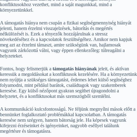
konfliktusokhoz vezethet, mind a saját magunkkal, mind a
környezetünkkel.
A támogatás hiánya nem csupán a fizikai segítségmennyiség hiányát
jelenti, hanem érzelmi visszajelzések, bátorítás és megértés
nélkülözését is. Ezek a tényezők hozzájárulnak a stressz
növekedéséhez és a kapcsolatok feszültségéhez. Amikor nem kapjuk
meg azt az érzelmi támaszt, amire szükségünk van, hajlamosak
vagyunk zárkózottá válni, vagy éppen ellenkezőleg: túlreagálni a
helyzeteket.
Fontos, hogy felismerjük a
támogatás hiányának
jeleit, és aktívan
keressük a megoldásokat a konfliktusok kezelésére. Ha a környezetünk
nem nyújtja a szükséges támogatást, érdemes lehet külső segítséghez
folyamodni, mint például barátok, családtagok vagy szakemberek
keresése. Egy külső nézőpont gyakran segíthet újragondolni a
helyzetet, és a konfliktusokat más szemszögből szemlélni.
A kommunikáció kulcsfontosságú. Ne féljünk megnyílni mások előtt a
bennünket foglalkoztató problémákkal kapcsolatban. A támogatás
keresése nem szégyen, hanem bátorság jele. Ha képesek vagyunk
kifejezni érzéseinket és igényeinket, nagyobb eséllyel találunk
megértésre és támogatásra.