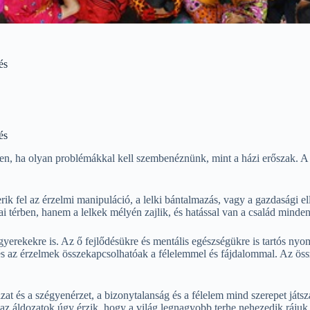
és
és
n, ha olyan problémákkal kell szembenéznünk, mint a házi erőszak. A cs
ik fel az érzelmi manipuláció, a lelki bántalmazás, vagy a gazdasági e
i térben, hanem a lelkek mélyén zajlik, és hatással van a család minden
gyerekekre is. Az ő fejlődésükre és mentális egészségükre is tartós ny
 és az érzelmek összekapcsolhatóak a félelemmel és fájdalommal. Az öss
ázat és a szégyenérzet, a bizonytalanság és a félelem mind szerepet já
 az áldozatok úgy érzik, hogy a világ legnagyobb terhe nehezedik rájuk,