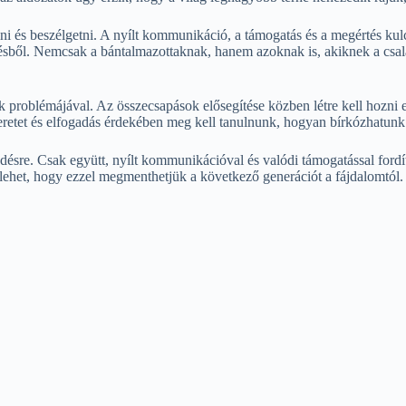
lni és beszélgetni. A nyílt kommunikáció, a támogatás és a megértés k
tegésből. Nemcsak a bántalmazottaknak, hanem azoknak is, akiknek a csa
ak problémájával. Az összecsapások elősegítése közben létre kell hozni 
szeretet és elfogadás érdekében meg kell tanulnunk, hogyan bírkózhatun
ésre. Csak együtt, nyílt kommunikációval és valódi támogatással fordít
 lehet, hogy ezzel megmenthetjük a következő generációt a fájdalomtól.