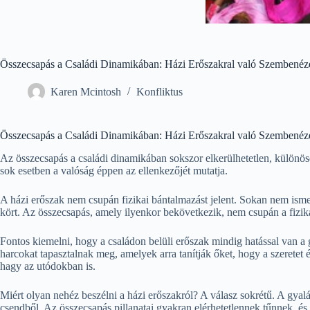
Összecsapás a Családi Dinamikában: Házi Erőszakral való Szembenéz
Karen Mcintosh
Konfliktus
Összecsapás a Családi Dinamikában: Házi Erőszakral való Szembenéz
Az összecsapás a családi dinamikában sokszor elkerülhetetlen, különöse
sok esetben a valóság éppen az ellenkezőjét mutatja.
A házi erőszak nem csupán fizikai bántalmazást jelent. Sokan nem ismer
kört. Az összecsapás, amely ilyenkor bekövetkezik, nem csupán a fizika
Fontos kiemelni, hogy a családon belüli erőszak mindig hatással van a 
harcokat tapasztalnak meg, amelyek arra tanítják őket, hogy a szeretet
hagy az utódokban is.
Miért olyan nehéz beszélni a házi erőszakról? A válasz sokrétű. A gyal
csendből. Az összecsapás pillanatai gyakran elérhetetlennek tűnnek, és