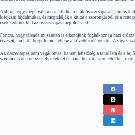
Ahhoz, hogy megértsük a családi dinamikák összecsapásait, fontos leü
kifejezni fájdalmukat, és megtalálják a kiutat a szorongásból és a ret
cselekedniük kell az összecsapás megoldásáért.
Fontos, hogy társadalmi szinten is elkezdjünk foglalkozni a házi erősz
érzéseit, anélkül, hogy félnie kellene a következményektől. Az igazi 
Az összecsapás nem végállomás, hanem lehetőség a tanulásra és a fejlőd
szembenézni a nehéz helyzetekkel és bántalmazott szeretteinkkel, mert