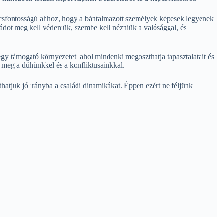
ulcsfontosságú ahhoz, hogy a bántalmazott személyek képesek legyenek
ládot meg kell védeniük, szembe kell nézniük a valósággal, és
egy támogató környezetet, ahol mindenki megoszthatja tapasztalatait és
k meg a dühünkkel és a konfliktusainkkal.
hatjuk jó irányba a családi dinamikákat. Éppen ezért ne féljünk