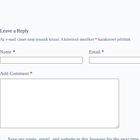
Leave a Reply
Az e-mail címet nem tesszük közzé.
A kötelező mezőket
*
karakterrel jelöltük
Name
*
Email
*
Add Comment
*
Save my name, email, and website in this browser for the next tim