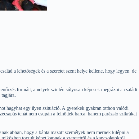
alád a lehetőségek és a szeretet szent helye kellene, hogy legyen, de
llenőrzés formáit, amelyek szintén súlyosan képesek megrázni a családi
 tagjára.
omot hagyhat egy ilyen szituáció. A gyerekek gyakran otthon valódi
zecsapás tehát nem csupán a felnőttek harca, hanem parázsló szikrákat
tszanak abban, hogy a bántalmazott személyek nem mernek kilépni a
 miközben torzult képet kapnak a szeretetről és a kapcsolatokról.