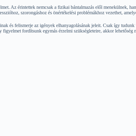
elmet. Az érintettek nemcsak a fizikai bántalmazás elől menekülnek, ha
sszióhoz, szorongáshoz és önértékelési problémákhoz vezethet, amelye
inak és felismerje az igények elhanyagolásának jeleit. Csak így tudunk
y figyelmet fordítsunk egymás érzelmi szükségleteire, akkor lehetőség 