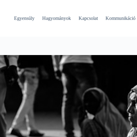
Egyensúly
Hagyományok
Kapcsolat
Kommunikáció