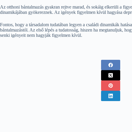
Az otthoni bántalmazás gyakran rejtve marad, és sokáig elkerüli a figy
dinamikájában gyökereznek. Az igények figyelmen kívül hagyása depre
Fontos, hogy a társadalom tudatában legyen a családi dinamikák hatása
bántalmazástól. Az első lépés a tudatosság, hiszen ha megtanuljuk, hog
senki igényeit nem hagyják figyelmen kívül.