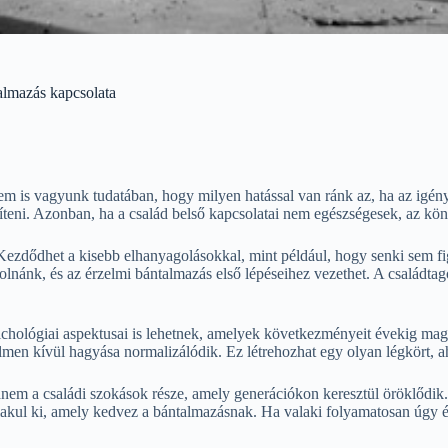
almazás kapcsolata
nem is vagyunk tudatában, hogy milyen hatással van ránk az, ha az igén
íteni. Azonban, ha a család belső kapcsolatai nem egészségesek, az kö
zdődhet a kisebb elhanyagolásokkal, mint például, hogy senki sem figy
nánk, és az érzelmi bántalmazás első lépéseihez vezethet. A családtag
chológiai aspektusai is lehetnek, amelyek következményeit évekig magu
lmen kívül hagyása normalizálódik. Ez létrehozhat egy olyan légkört, ah
em a családi szokások része, amely generációkon keresztül öröklődik. 
t alakul ki, amely kedvez a bántalmazásnak. Ha valaki folyamatosan úgy