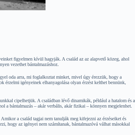
yeinket figyelmen kívül hagyják. A család az az alapvető közeg, ahol
nnyen vezethet bántalmazáshoz.
el oda arra, mi foglalkoztat minket, mivel úgy érezzük, hogy a
ok érzelmi igényeinek elhanyagolása olyan érzést kelthet bennünk,
nkkal cipelhetjük. A családban lévő dinamikák, például a hatalom és a
ol a bántalmazás – akár verbális, akár fizikai – könnyen megjelenhet.
Amikor a család tagjai nem tanulják meg kifejezni az érzéseiket és
 érzi, hogy az igényei nem számítanak, bántalmazóvá válhat másokkal