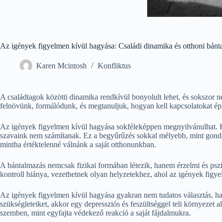
Az igények figyelmen kívül hagyása: Családi dinamika és otthoni bánt
Karen Mcintosh
Konfliktus
A családtagok közötti dinamika rendkívül bonyolult lehet, és sokszor 
felnövünk, formálódunk, és megtanuljuk, hogyan kell kapcsolatokat ép
Az igények figyelmen kívül hagyása sokféleképpen megnyilvánulhat. Ke
szavaink nem számítanak. Ez a begyűrűzés sokkal mélyebb, mint gondol
mintha értéktelenné válnánk a saját otthonunkban.
A bántalmazás nemcsak fizikai formában létezik, hanem érzelmi és pszi
kontroll hiánya, vezethetnek olyan helyzetekhez, ahol az igények figye
Az igények figyelmen kívül hagyása gyakran nem tudatos választás, han
szükségleteiket, akkor egy depressziós és feszültséggel teli környeze
szemben, mint egyfajta védekező reakció a saját fájdalmukra.