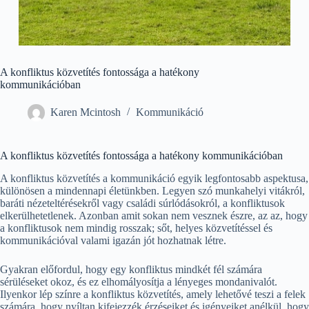
A konfliktus közvetítés fontossága a hatékony
kommunikációban
Karen Mcintosh
Kommunikáció
A konfliktus közvetítés fontossága a hatékony kommunikációban
A konfliktus közvetítés a kommunikáció egyik legfontosabb aspektusa,
különösen a mindennapi életünkben. Legyen szó munkahelyi vitákról,
baráti nézeteltérésekről vagy családi súrlódásokról, a konfliktusok
elkerülhetetlenek. Azonban amit sokan nem vesznek észre, az az, hogy
a konfliktusok nem mindig rosszak; sőt, helyes közvetítéssel és
kommunikációval valami igazán jót hozhatnak létre.
Gyakran előfordul, hogy egy konfliktus mindkét fél számára
sérüléseket okoz, és ez elhomályosítja a lényeges mondanivalót.
Ilyenkor lép színre a konfliktus közvetítés, amely lehetővé teszi a felek
számára, hogy nyíltan kifejezzék érzéseiket és igényeiket anélkül, hogy