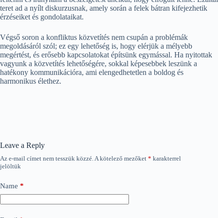
teret ad a nyílt diskurzusnak, amely során a felek bátran kifejezhetik
érzéseiket és gondolataikat.
Végső soron a konfliktus közvetítés nem csupán a problémák
megoldásáról szól; ez egy lehetőség is, hogy elérjük a mélyebb
megértést, és erősebb kapcsolatokat építsünk egymással. Ha nyitottak
vagyunk a közvetítés lehetőségére, sokkal képesebbek leszünk a
hatékony kommunikációra, ami elengedhetetlen a boldog és
harmonikus élethez.
Leave a Reply
Az e-mail címet nem tesszük közzé.
A kötelező mezőket
*
karakterrel
jelöltük
Name
*