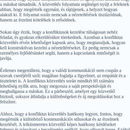
a másikat támadnák. A közvetítés folyamata segítséget nyújt a feleknek
abban, hogy megértsék egymást, és rájöjjenek, a helyzet hogyan
alakult ki. E folyamat során nemcsak a nézeteltérések tisztázódnak,
hanem az érzelmi kötelékek is erősödnek.
Sokan úgy érzik, hogy a konfliktusok kezelése túlságosan nehéz
feladat, és gyakran elkerülésükre törekednek. Azonban a konfliktus
közvetítés révén lehetőséget kapunk arra, hogy megtanuljuk, hogyan
kell konstruktívan kezelni a nézeteltéréseket. Ez pedig nemcsak a
személyes fejlődésünket segíti, hanem a kapcsolatok minőségét is
javítja.
Érdemes megemlíteni, hogy a valódi kommunikáció nem csupán a
szavak cseréjéről szól; magában foglalja a figyelmet, az empátiát és a
tiszteletet is. A konfliktus közvetítés során mindkét fél számára
lehetőség nyílik arra, hogy megossza a saját perspektíváját és
meghallgassa a másikat. Ez a párbeszéd, amelyet egy közvetítő
biztosít, sokszor áthidalja a különbségeket és új megoldásokat hoz a
felszínre.
Ahhoz, hogy a konfliktus közvetítés hatékony legyen, fontos, hogy
megértsük a különböző kommunikációs stílusokat és az érzelmek
kezelését. A lelkiismeretes közvetítő képes hatékony kérdéseket
feltenni és irányítani a beszélgetést anélkül, hogy elfogult lenne. Ezáltal