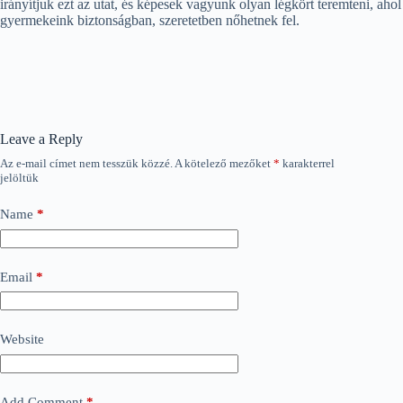
irányítjuk ezt az utat, és képesek vagyunk olyan légkört teremteni, ahol
gyermekeink biztonságban, szeretetben nőhetnek fel.
Leave a Reply
Az e-mail címet nem tesszük közzé.
A kötelező mezőket
*
karakterrel
jelöltük
Name
*
Email
*
Website
Add Comment
*