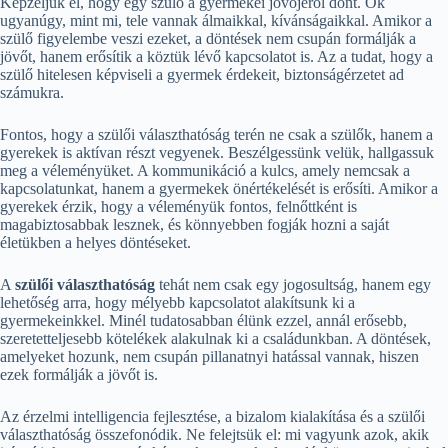
Képzeljük el, hogy egy szülő a gyermekei jövőjéről dönt. Ők
ugyanúgy, mint mi, tele vannak álmaikkal, kívánságaikkal. Amikor a
szülő figyelembe veszi ezeket, a döntések nem csupán formálják a
jövőt, hanem erősítik a köztük lévő kapcsolatot is. Az a tudat, hogy a
szülő hitelesen képviseli a gyermek érdekeit, biztonságérzetet ad
számukra.
Fontos, hogy a szülői választhatóság terén ne csak a szülők, hanem a
gyerekek is aktívan részt vegyenek. Beszélgessünk velük, hallgassuk
meg a véleményüket. A kommunikáció a kulcs, amely nemcsak a
kapcsolatunkat, hanem a gyermekek önértékelését is erősíti. Amikor a
gyerekek érzik, hogy a véleményük fontos, felnőttként is
magabiztosabbak lesznek, és könnyebben fogják hozni a saját
életükben a helyes döntéseket.
A
szülői választhatóság
tehát nem csak egy jogosultság, hanem egy
lehetőség arra, hogy mélyebb kapcsolatot alakítsunk ki a
gyermekeinkkel. Minél tudatosabban élünk ezzel, annál erősebb,
szeretetteljesebb kötelékek alakulnak ki a családunkban. A döntések,
amelyeket hozunk, nem csupán pillanatnyi hatással vannak, hiszen
ezek formálják a jövőt is.
Az érzelmi intelligencia fejlesztése, a bizalom kialakítása és a szülői
választhatóság összefonódik. Ne felejtsük el: mi vagyunk azok, akik