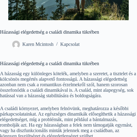
Házassági elégedettség a családi dinamika tükrében
Karen Mcintosh
Kapcsolat
Házassági elégedettség a családi dinamika tükrében
A házasság egy különleges kötelék, amelyben a szeretet, a tisztelet és a
kölcsönös megértés alapvető fontosságú. A házassági elégedettség
azonban nem csak a romantikus érzelmekről szól, hanem szorosan
összefonódik a családi dinamikával is. A család, mint alapegység, sok
hatással van a házasság stabilitására és boldogságára.
A családi környezet, amelyben felnövünk, meghatározza a későbbi
párkapcsolatainkat. Az egészséges dinamikák elősegíthetik a házassági
elégedettséget, míg a problémák, mint például a bántalmazás,
rombolják azt. Ha egy házasságban a felek nem támogatják egymást,
vagy ha diszfunkcionális minták jelennek meg a családban, az
könnyen feszültséget és elégedetlenséget szülhet.