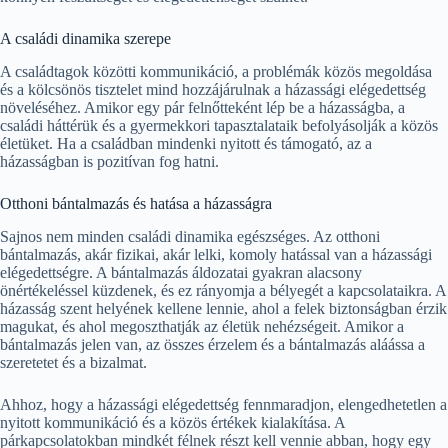
A családi dinamika szerepe
A családtagok közötti kommunikáció, a problémák közös megoldása
és a kölcsönös tisztelet mind hozzájárulnak a házassági elégedettség
növeléséhez. Amikor egy pár felnőtteként lép be a házasságba, a
családi háttérük és a gyermekkori tapasztalataik befolyásolják a közös
életüket. Ha a családban mindenki nyitott és támogató, az a
házasságban is pozitívan fog hatni.
Otthoni bántalmazás és hatása a házasságra
Sajnos nem minden családi dinamika egészséges. Az otthoni
bántalmazás, akár fizikai, akár lelki, komoly hatással van a házassági
elégedettségre. A bántalmazás áldozatai gyakran alacsony
önértékeléssel küzdenek, és ez rányomja a bélyegét a kapcsolataikra. A
házasság szent helyének kellene lennie, ahol a felek biztonságban érzik
magukat, és ahol megoszthatják az életük nehézségeit. Amikor a
bántalmazás jelen van, az összes érzelem és a bántalmazás aláássa a
szeretetet és a bizalmat.
Ahhoz, hogy a házassági elégedettség fennmaradjon, elengedhetetlen a
nyitott kommunikáció és a közös értékek kialakítása. A
párkapcsolatokban mindkét félnek részt kell vennie abban, hogy egy