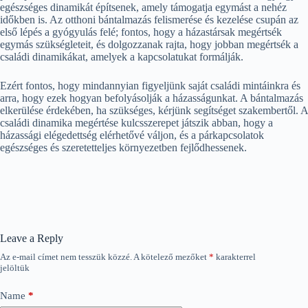
egészséges dinamikát építsenek, amely támogatja egymást a nehéz
időkben is. Az otthoni bántalmazás felismerése és kezelése csupán az
első lépés a gyógyulás felé; fontos, hogy a házastársak megértsék
egymás szükségleteit, és dolgozzanak rajta, hogy jobban megértsék a
családi dinamikákat, amelyek a kapcsolatukat formálják.
Ezért fontos, hogy mindannyian figyeljünk saját családi mintáinkra és
arra, hogy ezek hogyan befolyásolják a házasságunkat. A bántalmazás
elkerülése érdekében, ha szükséges, kérjünk segítséget szakembertől. A
családi dinamika megértése kulcsszerepet játszik abban, hogy a
házassági elégedettség elérhetővé váljon, és a párkapcsolatok
egészséges és szeretetteljes környezetben fejlődhessenek.
Leave a Reply
Az e-mail címet nem tesszük közzé.
A kötelező mezőket
*
karakterrel
jelöltük
Name
*