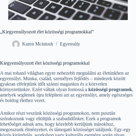
„Kiegyensúlyozott élet közösségi programokkal”
Karen Mcintosh
Egyensúly
Kiegyensúlyozott élet közösségi programokkal
A mai rohanó világban egyre nehezebb megtalálni az életünkben az
egyensúlyt. Munka, család, személyes fejlődés – mindezek között
gyakran elfelejtünk időt szánni magunkra és a közvetlen
környezetünkre. Ezért váltak olyan fontossá a
közösségi programok
,
amelyek segítenek újra felépíteni azt az egyensúlyt, amely egészséges
és boldog élethez vezet.
Amikor részt veszünk közösségi programokon, nem pusztán
szórakozunk vagy eltöltjük a szabadidőnket. Ezek a programok
lehetőséget adnak arra, hogy közelebb kerüljünk másokhoz,
megosszunk élményeket, és támogató közösséget találjunk. Egy-egy
közös kirándulás, workshop vagy kulturális esemény során olyan