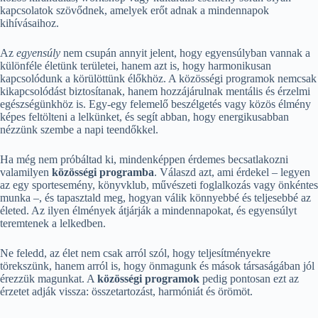
kapcsolatok szövődnek, amelyek erőt adnak a mindennapok
kihívásaihoz.
Az
egyensúly
nem csupán annyit jelent, hogy egyensúlyban vannak a
különféle életünk területei, hanem azt is, hogy harmonikusan
kapcsolódunk a körülöttünk élőkhöz. A közösségi programok nemcsak
kikapcsolódást biztosítanak, hanem hozzájárulnak mentális és érzelmi
egészségünkhöz is. Egy-egy felemelő beszélgetés vagy közös élmény
képes feltölteni a lelkünket, és segít abban, hogy energikusabban
nézzünk szembe a napi teendőkkel.
Ha még nem próbáltad ki, mindenképpen érdemes becsatlakozni
valamilyen
közösségi programba
. Válaszd azt, ami érdekel – legyen
az egy sportesemény, könyvklub, művészeti foglalkozás vagy önkéntes
munka –, és tapasztald meg, hogyan válik könnyebbé és teljesebbé az
életed. Az ilyen élmények átjárják a mindennapokat, és egyensúlyt
teremtenek a lelkedben.
Ne feledd, az élet nem csak arról szól, hogy teljesítményekre
törekszünk, hanem arról is, hogy önmagunk és mások társaságában jól
érezzük magunkat. A
közösségi programok
pedig pontosan ezt az
érzetet adják vissza: összetartozást, harmóniát és örömöt.