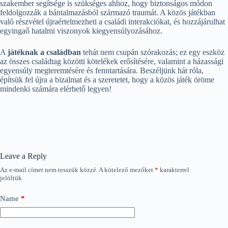
szakember segítsége is szükséges ahhoz, hogy biztonságos módon
feldolgozzák a bántalmazásból származó traumát. A közös játékban
való részvétel újraértelmezheti a családi interakciókat, és hozzájárulhat
egyingaő hatalmi viszonyok kiegyensúlyozásához.
A
játéknak a családban
tehát nem csupán szórakozás; ez egy eszköz
az összes családtag közötti kötelékek erősítésére, valamint a házassági
egyensúly megteremtésére és fenntartására. Beszéljünk hát róla,
építsük fel újra a bizalmat és a szeretetet, hogy a közös játék öröme
mindenki számára elérhető legyen!
Leave a Reply
Az e-mail címet nem tesszük közzé.
A kötelező mezőket
*
karakterrel
jelöltük
Name
*