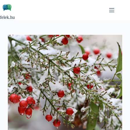
Skip
to
content
felek.hu