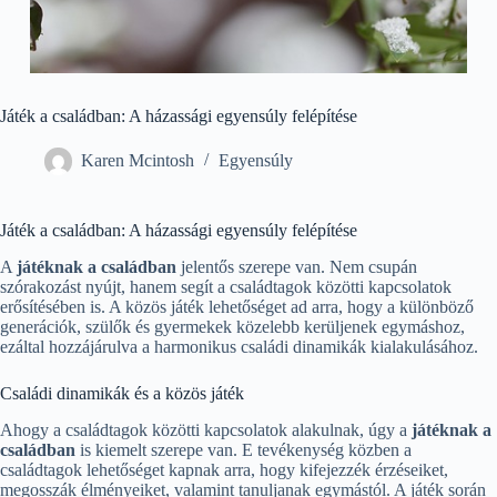
Játék a családban: A házassági egyensúly felépítése
Karen Mcintosh
Egyensúly
Játék a családban: A házassági egyensúly felépítése
A
játéknak a családban
jelentős szerepe van. Nem csupán
szórakozást nyújt, hanem segít a családtagok közötti kapcsolatok
erősítésében is. A közös játék lehetőséget ad arra, hogy a különböző
generációk, szülők és gyermekek közelebb kerüljenek egymáshoz,
ezáltal hozzájárulva a harmonikus családi dinamikák kialakulásához.
Családi dinamikák és a közös játék
Ahogy a családtagok közötti kapcsolatok alakulnak, úgy a
játéknak a
családban
is kiemelt szerepe van. E tevékenység közben a
családtagok lehetőséget kapnak arra, hogy kifejezzék érzéseiket,
megosszák élményeiket, valamint tanuljanak egymástól. A játék során