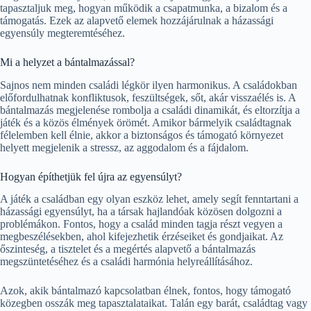
tapasztaljuk meg, hogyan működik a csapatmunka, a bizalom és a
támogatás. Ezek az alapvető elemek hozzájárulnak a házassági
egyensúly megteremtéséhez.
Mi a helyzet a bántalmazással?
Sajnos nem minden családi légkör ilyen harmonikus. A családokban
előfordulhatnak konfliktusok, feszültségek, sőt, akár visszaélés is. A
bántalmazás megjelenése rombolja a családi dinamikát, és eltorzítja a
játék és a közös élmények örömét. Amikor bármelyik családtagnak
félelemben kell élnie, akkor a biztonságos és támogató környezet
helyett megjelenik a stressz, az aggodalom és a fájdalom.
Hogyan építhetjük fel újra az egyensúlyt?
A játék a családban egy olyan eszköz lehet, amely segít fenntartani a
házassági egyensúlyt, ha a társak hajlandóak közösen dolgozni a
problémákon. Fontos, hogy a család minden tagja részt vegyen a
megbeszélésekben, ahol kifejezhetik érzéseiket és gondjaikat. Az
őszinteség, a tisztelet és a megértés alapvető a bántalmazás
megszüntetéséhez és a családi harmónia helyreállításához.
Azok, akik bántalmazó kapcsolatban élnek, fontos, hogy támogató
közegben osszák meg tapasztalataikat. Talán egy barát, családtag vagy