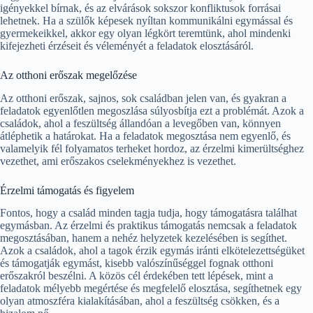
igényekkel bírnak, és az elvárások sokszor konfliktusok forrásai
lehetnek. Ha a szülők képesek nyíltan kommunikálni egymással és
gyermekeikkel, akkor egy olyan légkört teremtünk, ahol mindenki
kifejezheti érzéseit és véleményét a feladatok elosztásáról.
Az otthoni erőszak megelőzése
Az otthoni erőszak, sajnos, sok családban jelen van, és gyakran a
feladatok egyenlőtlen megoszlása súlyosbítja ezt a problémát. Azok a
családok, ahol a feszültség állandóan a levegőben van, könnyen
átléphetik a határokat. Ha a feladatok megosztása nem egyenlő, és
valamelyik fél folyamatos terheket hordoz, az érzelmi kimerültséghez
vezethet, ami erőszakos cselekményekhez is vezethet.
Érzelmi támogatás és figyelem
Fontos, hogy a család minden tagja tudja, hogy támogatásra találhat
egymásban. Az érzelmi és praktikus támogatás nemcsak a feladatok
megosztásában, hanem a nehéz helyzetek kezelésében is segíthet.
Azok a családok, ahol a tagok érzik egymás iránti elkötelezettségüket
és támogatják egymást, kisebb valószínűséggel fognak otthoni
erőszakról beszélni. A közös cél érdekében tett lépések, mint a
feladatok mélyebb megértése és megfelelő elosztása, segíthetnek egy
olyan atmoszféra kialakításában, ahol a feszültség csökken, és a