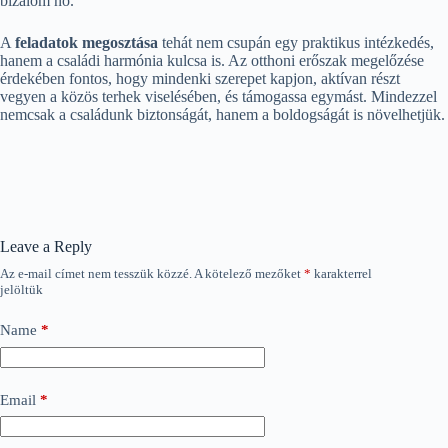
bizalom nő.
A
feladatok megosztása
tehát nem csupán egy praktikus intézkedés,
hanem a családi harmónia kulcsa is. Az otthoni erőszak megelőzése
érdekében fontos, hogy mindenki szerepet kapjon, aktívan részt
vegyen a közös terhek viselésében, és támogassa egymást. Mindezzel
nemcsak a családunk biztonságát, hanem a boldogságát is növelhetjük.
Leave a Reply
Az e-mail címet nem tesszük közzé.
A kötelező mezőket
*
karakterrel
jelöltük
Name
*
Email
*