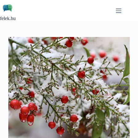
Skip
to
content
felek.hu