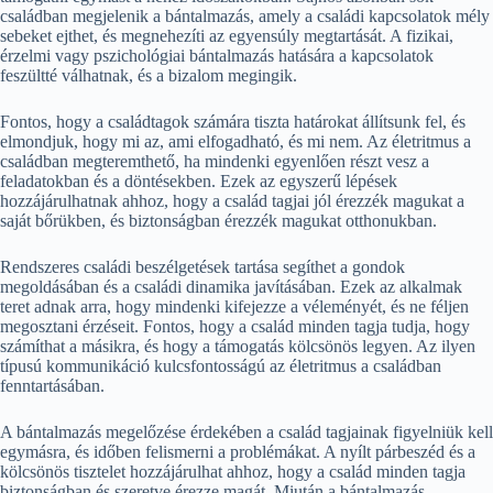
családban megjelenik a bántalmazás, amely a családi kapcsolatok mély
sebeket ejthet, és megnehezíti az egyensúly megtartását. A fizikai,
érzelmi vagy pszichológiai bántalmazás hatására a kapcsolatok
feszültté válhatnak, és a bizalom megingik.
Fontos, hogy a családtagok számára tiszta határokat állítsunk fel, és
elmondjuk, hogy mi az, ami elfogadható, és mi nem. Az életritmus a
családban megteremthető, ha mindenki egyenlően részt vesz a
feladatokban és a döntésekben. Ezek az egyszerű lépések
hozzájárulhatnak ahhoz, hogy a család tagjai jól érezzék magukat a
saját bőrükben, és biztonságban érezzék magukat otthonukban.
Rendszeres családi beszélgetések tartása segíthet a gondok
megoldásában és a családi dinamika javításában. Ezek az alkalmak
teret adnak arra, hogy mindenki kifejezze a véleményét, és ne féljen
megosztani érzéseit. Fontos, hogy a család minden tagja tudja, hogy
számíthat a másikra, és hogy a támogatás kölcsönös legyen. Az ilyen
típusú kommunikáció kulcsfontosságú az életritmus a családban
fenntartásában.
A bántalmazás megelőzése érdekében a család tagjainak figyelniük kell
egymásra, és időben felismerni a problémákat. A nyílt párbeszéd és a
kölcsönös tisztelet hozzájárulhat ahhoz, hogy a család minden tagja
biztonságban és szeretve érezze magát. Miután a bántalmazás