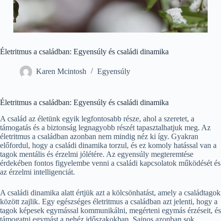
Életritmus a családban: Egyensúly és családi dinamika
Karen Mcintosh
Egyensúly
Életritmus a családban: Egyensúly és családi dinamika
A család az életünk egyik legfontosabb része, ahol a szeretet, a
támogatás és a biztonság legnagyobb részét tapasztalhatjuk meg. Az
életritmus a családban azonban nem mindig néz ki így. Gyakran
előfordul, hogy a családi dinamika torzul, és ez komoly hatással van a
tagok mentális és érzelmi jólétére. Az egyensúly megteremtése
érdekében fontos figyelembe venni a családi kapcsolatok működését és
az érzelmi intelligenciát.
A családi dinamika alatt értjük azt a kölcsönhatást, amely a családtagok
között zajlik. Egy egészséges életritmus a családban azt jelenti, hogy a
tagok képesek egymással kommunikálni, megérteni egymás érzéseit, és
támogatni egymást a nehéz időszakokban. Sajnos azonban sok