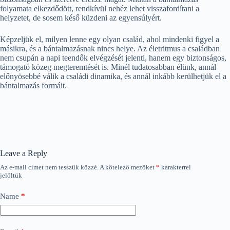
folyamata elkezdődött, rendkívül nehéz lehet visszafordítani a
helyzetet, de sosem késő küzdeni az egyensúlyért.
Képzeljük el, milyen lenne egy olyan család, ahol mindenki figyel a
másikra, és a bántalmazásnak nincs helye. Az életritmus a családban
nem csupán a napi teendők elvégzését jelenti, hanem egy biztonságos,
támogató közeg megteremtését is. Minél tudatosabban élünk, annál
előnyösebbé válik a családi dinamika, és annál inkább kerülhetjük el a
bántalmazás formáit.
Leave a Reply
Az e-mail címet nem tesszük közzé.
A kötelező mezőket
*
karakterrel
jelöltük
Name
*