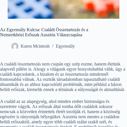
Az Egyensúly Kulcsa: Családi Összetartozás és a
Nemzetkbözi Erőszak Ausztria Válaszcsapása
Karen Mcintosh
Egyensúly
A családi összetartozás nem csupán egy szép eszme, hanem életünk
alapvető pillére is. Ahogy a világunk egyre bonyolultabbá válik, úgy a
családi kapcsolatok, a bizalom és az összetartozás mindennél
fontossabbá válnak. Az osztrák társadalomban tapasztalható családi
dinamikák és az ahhoz kapcsolódó problémák, mint például a házon
belüli erőszak, kiemelik ennek a témának a súlyosságát és aktualitását.
A család az az alapegység, ahol minden ember biztonságra és
szeretetre vágyik. Az erőszak által romba dőlt családok sokszor
nemcsak a közvetlen érintettek életét torzítják el, hanem a közösség
egészére is rányomják bélyegüket. Ausztria nem mentes a családon
belüli erőszaktól, amely egyre több családi szálat szakít szét, és
megrontja a családi összetartozás érzését. E problémák kezelése és