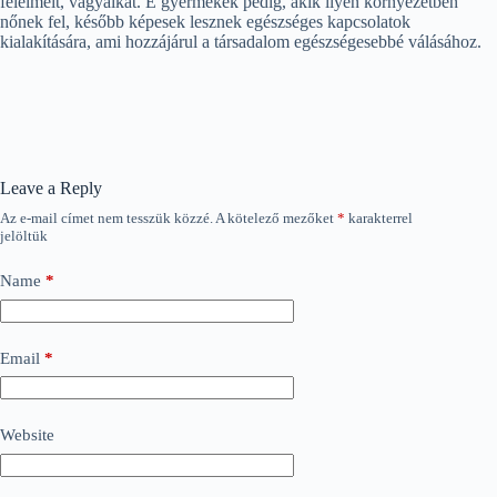
félelmeit, vágyaikat. E gyermekek pedig, akik ilyen környezetben
nőnek fel, később képesek lesznek egészséges kapcsolatok
kialakítására, ami hozzájárul a társadalom egészségesebbé válásához.
Leave a Reply
Az e-mail címet nem tesszük közzé.
A kötelező mezőket
*
karakterrel
jelöltük
Name
*
Email
*
Website