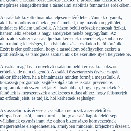
megértése elengedhetetlen a társadalmi stabilitás fenntartása érdekében.
A családok közötti dinamika teljesen eltérő lehet. Vannak olyanok,
akik harmonikusan élnek egymás mellett, míg másokban gyűlölet,
indulat és félelem uralkodik. A házon belüli erőszak nemcsak fizikai,
hanem lelki sebeket is hagy, amelyeket nehéz begyógyítani. Az
áldozatok sokszor a családjukban keresnek menedéket, azonban ez
nem mindig lehetséges, ha a bántalmazás a családon belül történik.
Ezért is elengedhetetlen, hogy a társadalom odafigyeljen ezekre a
problémákra, és támogassa azokat, akik belekerültek ilyen helyzetekbe.
Ausztria reagálása a növekvő családon belüli erőszakra sokszor
erőteljes, de nem elegendő. A családi összetartozás érzése csupán
akkor jöhet létre, ha a bántalmazás minden formája megszűnik. A
közösségi programok, segítőszolgálatok és iskolai prevenciós
programok kulcsszerepet játszhatnak abban, hogy a gyermekek és a
felnőttek is megszerezzék a szükséges tudást ahhoz, hogy felismerjék
az erőszak jeleit, és tudják, hol kérhetnek segítséget.
Az összetartozás érzése a családban nemcsak a szeretetről és
elfogadásról szól, hanem arról is, hogy a családtagok felelősséget
vállaljanak egymás iránt. Az otthon biztonságos környezetének
megteremtése elengedhetetlen, amelyben mindenki kifejezheti érzéseit,