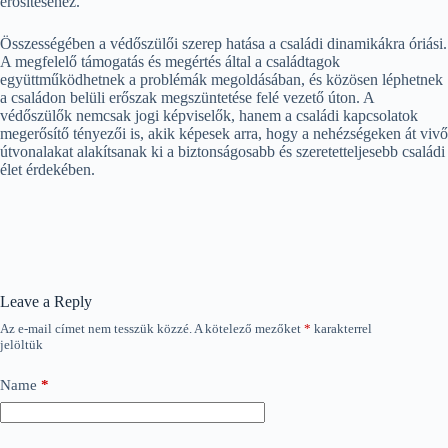
erősítéséhez.
Összességében a védőszülői szerep hatása a családi dinamikákra óriási.
A megfelelő támogatás és megértés által a családtagok
együttműködhetnek a problémák megoldásában, és közösen léphetnek
a családon belüli erőszak megszüntetése felé vezető úton. A
védőszülők nemcsak jogi képviselők, hanem a családi kapcsolatok
megerősítő tényezői is, akik képesek arra, hogy a nehézségeken át vivő
útvonalakat alakítsanak ki a biztonságosabb és szeretetteljesebb családi
élet érdekében.
Leave a Reply
Az e-mail címet nem tesszük közzé.
A kötelező mezőket
*
karakterrel
jelöltük
Name
*