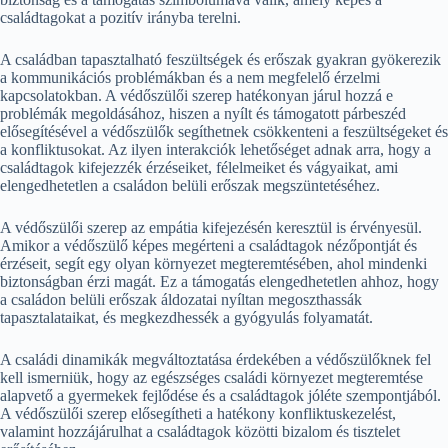
családtagokat a pozitív irányba terelni.
A családban tapasztalható feszültségek és erőszak gyakran gyökerezik
a kommunikációs problémákban és a nem megfelelő érzelmi
kapcsolatokban. A védőszülői szerep hatékonyan járul hozzá e
problémák megoldásához, hiszen a nyílt és támogatott párbeszéd
elősegítésével a védőszülők segíthetnek csökkenteni a feszültségeket és
a konfliktusokat. Az ilyen interakciók lehetőséget adnak arra, hogy a
családtagok kifejezzék érzéseiket, félelmeiket és vágyaikat, ami
elengedhetetlen a családon belüli erőszak megszüntetéséhez.
A védőszülői szerep az empátia kifejezésén keresztül is érvényesül.
Amikor a védőszülő képes megérteni a családtagok nézőpontját és
érzéseit, segít egy olyan környezet megteremtésében, ahol mindenki
biztonságban érzi magát. Ez a támogatás elengedhetetlen ahhoz, hogy
a családon belüli erőszak áldozatai nyíltan megoszthassák
tapasztalataikat, és megkezdhessék a gyógyulás folyamatát.
A családi dinamikák megváltoztatása érdekében a védőszülőknek fel
kell ismerniük, hogy az egészséges családi környezet megteremtése
alapvető a gyermekek fejlődése és a családtagok jóléte szempontjából.
A védőszülői szerep elősegítheti a hatékony konfliktuskezelést,
valamint hozzájárulhat a családtagok közötti bizalom és tisztelet