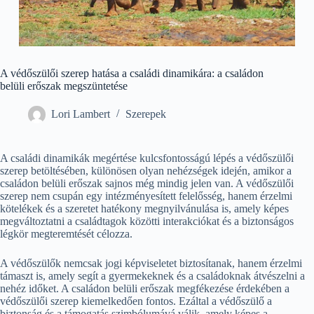
A védőszülői szerep hatása a családi dinamikára: a családon
belüli erőszak megszüntetése
Lori Lambert
Szerepek
A családi dinamikák megértése kulcsfontosságú lépés a védőszülői
szerep betöltésében, különösen olyan nehézségek idején, amikor a
családon belüli erőszak sajnos még mindig jelen van. A védőszülői
szerep nem csupán egy intézményesített felelősség, hanem érzelmi
kötelékek és a szeretet hatékony megnyilvánulása is, amely képes
megváltoztatni a családtagok közötti interakciókat és a biztonságos
légkör megteremtését célozza.
A védőszülők nemcsak jogi képviseletet biztosítanak, hanem érzelmi
támaszt is, amely segít a gyermekeknek és a családoknak átvészelni a
nehéz időket. A családon belüli erőszak megfékezése érdekében a
védőszülői szerep kiemelkedően fontos. Ezáltal a védőszülő a
biztonság és a támogatás szimbólumává válik, amely képes a