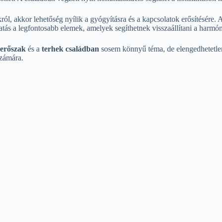
król, akkor lehetőség nyílik a gyógyításra és a kapcsolatok erősítésére
tás a legfontosabb elemek, amelyek segíthetnek visszaállítani a harmóni
erőszak
és a
terhek családban
sosem könnyű téma, de elengedhetetlen,
számára.