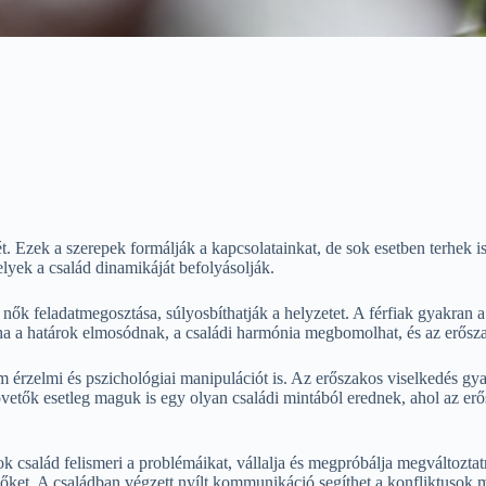
ét. Ezek a szerepek formálják a kapcsolatainkat, de sok esetben terhek 
elyek a család dinamikáját befolyásolják.
nők feladatmegosztása, súlyosbíthatják a helyzetet. A férfiak gyakran a
a a határok elmosódnak, a családi harmónia megbomolhat, és az erősza
m érzelmi és pszichológiai manipulációt is. Az erőszakos viselkedés gya
vetők esetleg maguk is egy olyan családi mintából erednek, ahol az erős
család felismeri a problémáikat, vállalja és megpróbálja megváltoztatni
vőket. A családban végzett nyílt kommunikáció segíthet a konfliktusok 