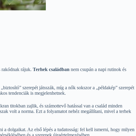
is rakódnak rájuk.
Terhek családban
nem csupán a napi rutinok és
 „biztosító” szerepét játsszák, míg a nők sokszor a „példakép” szerepét
kos tendenciák is megjelenhetnek.
kran titokban zajlik, és számottevő hatással van a család minden
zak volt a norma. Ezt a folyamatot nehéz megállítani, mivel a terhek
 a dolgaikat. Az első lépés a tudatosság: fel kell ismerni, hogy milyen
mérséklésében és a szerepek újraértelmezésében.