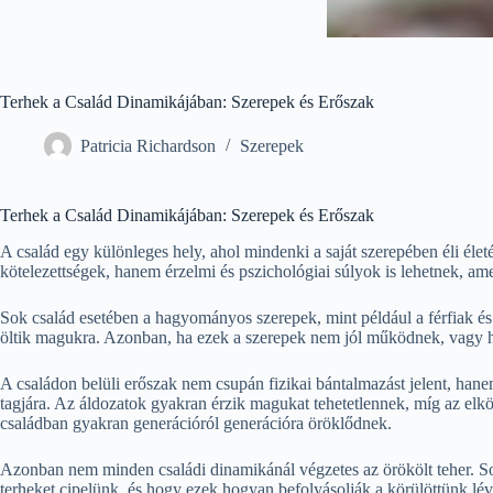
Terhek a Család Dinamikájában: Szerepek és Erőszak
Patricia Richardson
Szerepek
Terhek a Család Dinamikájában: Szerepek és Erőszak
A család egy különleges hely, ahol mindenki a saját szerepében éli élet
kötelezettségek, hanem érzelmi és pszichológiai súlyok is lehetnek, am
Sok család esetében a hagyományos szerepek, mint például a férfiak és 
öltik magukra. Azonban, ha ezek a szerepek nem jól működnek, vagy h
A családon belüli erőszak nem csupán fizikai bántalmazást jelent, hane
tagjára. Az áldozatok gyakran érzik magukat tehetetlennek, míg az elkö
családban gyakran generációról generációra öröklődnek.
Azonban nem minden családi dinamikánál végzetes az örökölt teher. Sok 
terheket cipelünk, és hogy ezek hogyan befolyásolják a körülöttünk lé