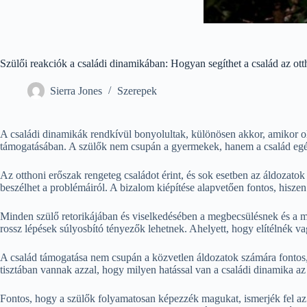
Szülői reakciók a családi dinamikában: Hogyan segíthet a család az ott
Sierra Jones
Szerepek
A családi dinamikák rendkívül bonyolultak, különösen akkor, amikor ol
támogatásában. A szülők nem csupán a gyermekek, hanem a család egés
Az otthoni erőszak rengeteg családot érint, és sok esetben az áldozatok
beszélhet a problémáiról. A bizalom kiépítése alapvetően fontos, hiszen
Minden szülő retorikájában és viselkedésében a megbecsülésnek és a me
rossz lépések súlyosbító tényezők lehetnek. Ahelyett, hogy elítélnék v
A család támogatása nem csupán a közvetlen áldozatok számára fontos, h
tisztában vannak azzal, hogy milyen hatással van a családi dinamika a
Fontos, hogy a szülők folyamatosan képezzék magukat, ismerjék fel az o