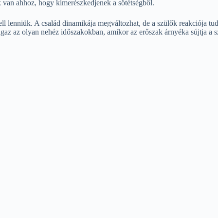
k van ahhoz, hogy kimerészkedjenek a sötétségből.
lenniük. A család dinamikája megváltozhat, de a szülők reakciója tudja
gaz az olyan nehéz időszakokban, amikor az erőszak árnyéka sújtja a sz