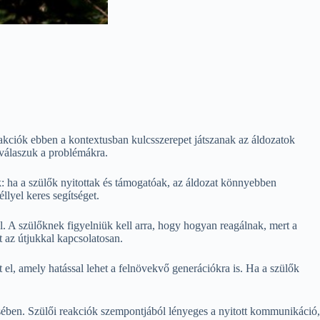
eakciók ebben a kontextusban kulcsszerepet játszanak az áldozatok
válaszuk a problémákra.
ók: ha a szülők nyitottak és támogatóak, az áldozat könnyebben
llyel keres segítséget.
. A szülőknek figyelniük kell arra, hogy hogyan reagálnak, mert a
t az útjukkal kapcsolatosan.
el, amely hatással lehet a felnövekvő generációkra is. Ha a szülők
lésében. Szülői reakciók szempontjából lényeges a nyitott kommunikáció,