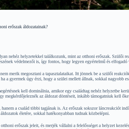
honi erőszak áldozatainak?
yan nehéz helyzetekkel találkozunk, mint az otthoni erőszak. Szülői r
zének védelmezői is, így fontos, hogy legyen egyértelmű és elfogadó 
 nem merik megosztani a tapasztalataikat. Itt jönnek be a szülői reakci
 ha a gyermek úgy érzi, hogy a szülei mellett állnak, sokkal nagyobb esé
gértésnek kell dominálnia, amikor egy családtag nehéz helyzetbe kerül
agy megkérdőjeleznék az áldozat döntéseit, inkább támogatniuk kell őke
anem a család többi tagjának is. Az erőszak sokszor láncreakciót indít 
z áldozatok életére, sokkal hatékonyabban tudnak közbelépni.
tthoni erőszak jeleit, és merjék vállalni a felelősséget a helyzet keze