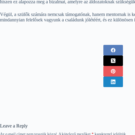
hiszen ez alapozza meg a bizalmat, amelyre az áldozatoknak szükségü
Végül, a szülők számára nemcsak támogatónak, hanem mentornak is kell 
mindannyian felelősek vagyunk a családunk jólétéért, és ez különösen i
Leave a Reply
Az e-mail címet nem tesszük közzé.
A kötelező mezőket
*
karakterrel jelöltük