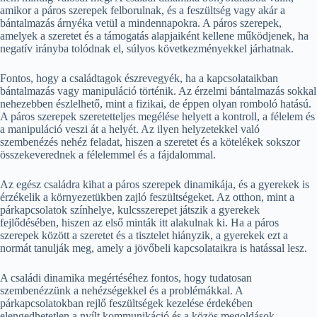
amikor a páros szerepek felborulnak, és a feszültség vagy akár a
bántalmazás árnyéka vetül a mindennapokra. A páros szerepek,
amelyek a szeretet és a támogatás alapjaiként kellene működjenek, ha
negatív irányba tolódnak el, súlyos következményekkel járhatnak.
Fontos, hogy a családtagok észrevegyék, ha a kapcsolataikban
bántalmazás vagy manipuláció történik. Az érzelmi bántalmazás sokkal
nehezebben észlelhető, mint a fizikai, de éppen olyan romboló hatású.
A páros szerepek szeretetteljes megélése helyett a kontroll, a félelem és
a manipuláció veszi át a helyét. Az ilyen helyzetekkel való
szembenézés nehéz feladat, hiszen a szeretet és a kötelékek sokszor
összekeverednek a félelemmel és a fájdalommal.
Az egész családra kihat a páros szerepek dinamikája, és a gyerekek is
érzékelik a környezetükben zajló feszültségeket. Az otthon, mint a
párkapcsolatok színhelye, kulcsszerepet játszik a gyerekek
fejlődésében, hiszen az első minták itt alakulnak ki. Ha a páros
szerepek között a szeretet és a tisztelet hiányzik, a gyerekek ezt a
normát tanulják meg, amely a jövőbeli kapcsolataikra is hatással lesz.
A családi dinamika megértéséhez fontos, hogy tudatosan
szembenézzünk a nehézségekkel és a problémákkal. A
párkapcsolatokban rejlő feszültségek kezelése érdekében
elengedhetetlen a nyílt kommunikáció és a közös megoldások