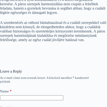
keresése. A páros szerepek harmonizálása nem csupán a felnőttek
feladata, hanem a gyerekek bevonása is segíthet abban, hogy a családi
légkör egészséges és támogató legyen.
A szembenézés az otthoni bántalmazással és a családi szerepekkel való
küzdelem nem könnyű, de elengedhetetlen ahhoz, hogy a családok
valóban biztonságos és szeretetteljes környezetet teremtsenek. A páros
szerepek harmóniájának kialakítása és megőrzése mindannyiunk
felelőssége, amely az egész család jövőjére hatással van.
Leave a Reply
Az e-mail címet nem tesszük közzé.
A kötelező mezőket
*
karakterrel
jelöltük
Name
*