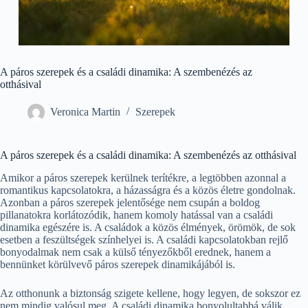
A páros szerepek és a családi dinamika: A szembenézés az
otthásival
Veronica Martin
Szerepek
A páros szerepek és a családi dinamika: A szembenézés az otthásival
Amikor a páros szerepek kerülnek terítékre, a legtöbben azonnal a
romantikus kapcsolatokra, a házasságra és a közös életre gondolnak.
Azonban a páros szerepek jelentősége nem csupán a boldog
pillanatokra korlátozódik, hanem komoly hatással van a családi
dinamika egészére is. A családok a közös élmények, örömök, de sok
esetben a feszültségek színhelyei is. A családi kapcsolatokban rejlő
bonyodalmak nem csak a külső tényezőkből erednek, hanem a
bennünket körülvevő páros szerepek dinamikájából is.
Az otthonunk a biztonság szigete kellene, hogy legyen, de sokszor ez
nem mindig valósul meg. A családi dinamika bonyolultabbá válik,