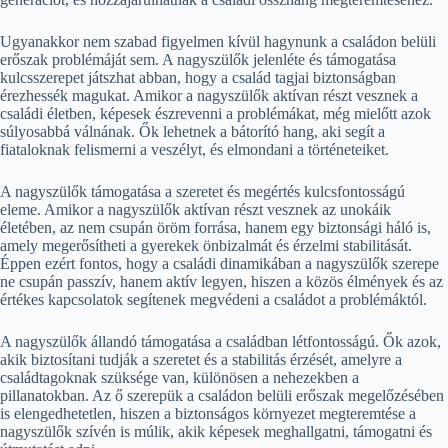
Ugyanakkor nem szabad figyelmen kívül hagynunk a családon belüli
erőszak problémáját sem. A nagyszülők jelenléte és támogatása
kulcsszerepet játszhat abban, hogy a család tagjai biztonságban
érezhessék magukat. Amikor a nagyszülők aktívan részt vesznek a
családi életben, képesek észrevenni a problémákat, még mielőtt azok
súlyosabbá válnának. Ők lehetnek a bátorító hang, aki segít a
fiataloknak felismerni a veszélyt, és elmondani a történeteiket.
A nagyszülők támogatása a szeretet és megértés kulcsfontosságú
eleme. Amikor a nagyszülők aktívan részt vesznek az unokáik
életében, az nem csupán öröm forrása, hanem egy biztonsági háló is,
amely megerősítheti a gyerekek önbizalmát és érzelmi stabilitását.
Éppen ezért fontos, hogy a családi dinamikában a nagyszülők szerepe
ne csupán passzív, hanem aktív legyen, hiszen a közös élmények és az
értékes kapcsolatok segítenek megvédeni a családot a problémáktól.
A nagyszülők állandó támogatása a családban létfontosságú. Ők azok,
akik biztosítani tudják a szeretet és a stabilitás érzését, amelyre a
családtagoknak szüksége van, különösen a nehezekben a
pillanatokban. Az ő szerepük a családon belüli erőszak megelőzésében
is elengedhetetlen, hiszen a biztonságos környezet megteremtése a
nagyszülők szívén is múlik, akik képesek meghallgatni, támogatni és