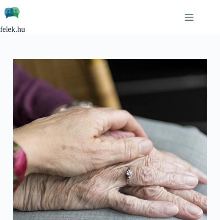
Skip
to
content
felek.hu