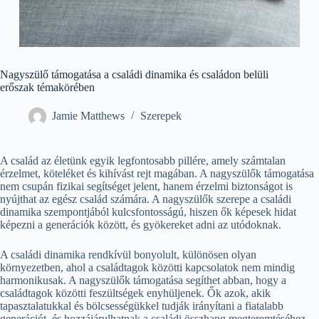
Nagyszülő támogatása a családi dinamika és családon belüli
erőszak témakörében
Jamie Matthews
Szerepek
A család az életünk egyik legfontosabb pillére, amely számtalan
érzelmet, köteléket és kihívást rejt magában. A nagyszülők támogatása
nem csupán fizikai segítséget jelent, hanem érzelmi biztonságot is
nyújthat az egész család számára. A nagyszülők szerepe a családi
dinamika szempontjából kulcsfontosságú, hiszen ők képesek hidat
képezni a generációk között, és gyökereket adni az utódoknak.
A családi dinamika rendkívül bonyolult, különösen olyan
környezetben, ahol a családtagok közötti kapcsolatok nem mindig
harmonikusak. A nagyszülők támogatása segíthet abban, hogy a
családtagok közötti feszültségek enyhüljenek. Ők azok, akik
tapasztalatukkal és bölcsességükkel tudják irányítani a fiatalabb
generációt, és hozzájárulhatnak a családi összhang megteremtéséhez.