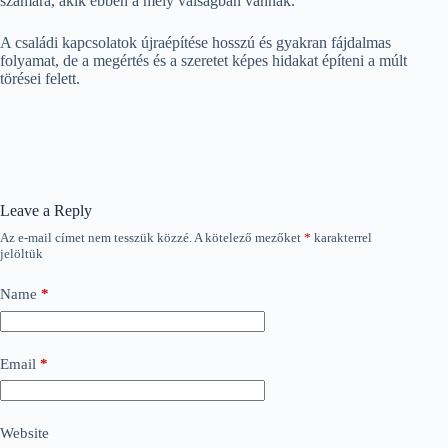
számára, akik ebben a mély válságban vannak.
A családi kapcsolatok újraépítése hosszú és gyakran fájdalmas
folyamat, de a megértés és a szeretet képes hidakat építeni a múlt
törései felett.
Leave a Reply
Az e-mail címet nem tesszük közzé.
A kötelező mezőket
*
karakterrel
jelöltük
Name
*
Email
*
Website