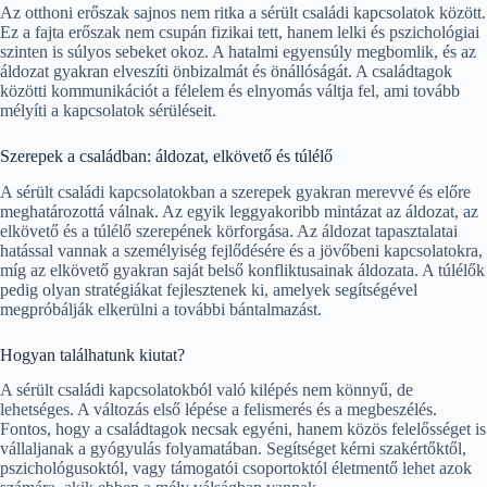
Az otthoni erőszak sajnos nem ritka a sérült családi kapcsolatok között.
Ez a fajta erőszak nem csupán fizikai tett, hanem lelki és pszichológiai
szinten is súlyos sebeket okoz. A hatalmi egyensúly megbomlik, és az
áldozat gyakran elveszíti önbizalmát és önállóságát. A családtagok
közötti kommunikációt a félelem és elnyomás váltja fel, ami tovább
mélyíti a kapcsolatok sérüléseit.
Szerepek a családban: áldozat, elkövető és túlélő
A sérült családi kapcsolatokban a szerepek gyakran merevvé és előre
meghatározottá válnak. Az egyik leggyakoribb mintázat az áldozat, az
elkövető és a túlélő szerepének körforgása. Az áldozat tapasztalatai
hatással vannak a személyiség fejlődésére és a jövőbeni kapcsolatokra,
míg az elkövető gyakran saját belső konfliktusainak áldozata. A túlélők
pedig olyan stratégiákat fejlesztenek ki, amelyek segítségével
megpróbálják elkerülni a további bántalmazást.
Hogyan találhatunk kiutat?
A sérült családi kapcsolatokból való kilépés nem könnyű, de
lehetséges. A változás első lépése a felismerés és a megbeszélés.
Fontos, hogy a családtagok necsak egyéni, hanem közös felelősséget is
vállaljanak a gyógyulás folyamatában. Segítséget kérni szakértőktől,
pszichológusoktól, vagy támogatói csoportoktól életmentő lehet azok