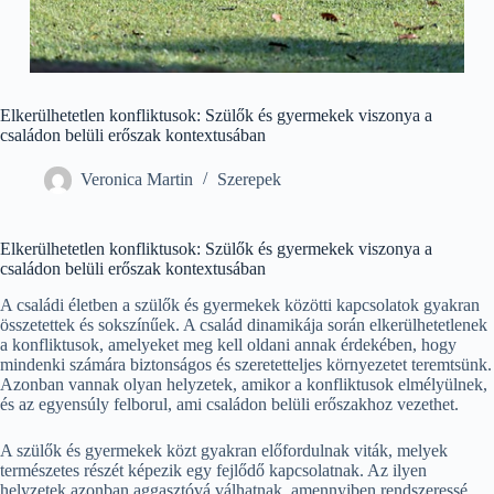
Elkerülhetetlen konfliktusok: Szülők és gyermekek viszonya a
családon belüli erőszak kontextusában
Veronica Martin
Szerepek
Elkerülhetetlen konfliktusok: Szülők és gyermekek viszonya a
családon belüli erőszak kontextusában
A családi életben a szülők és gyermekek közötti kapcsolatok gyakran
összetettek és sokszínűek. A család dinamikája során elkerülhetetlenek
a konfliktusok, amelyeket meg kell oldani annak érdekében, hogy
mindenki számára biztonságos és szeretetteljes környezetet teremtsünk.
Azonban vannak olyan helyzetek, amikor a konfliktusok elmélyülnek,
és az egyensúly felborul, ami családon belüli erőszakhoz vezethet.
A szülők és gyermekek közt gyakran előfordulnak viták, melyek
természetes részét képezik egy fejlődő kapcsolatnak. Az ilyen
helyzetek azonban aggasztóvá válhatnak, amennyiben rendszeressé