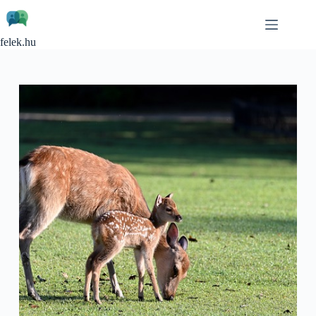
Skip
to
content
felek.hu