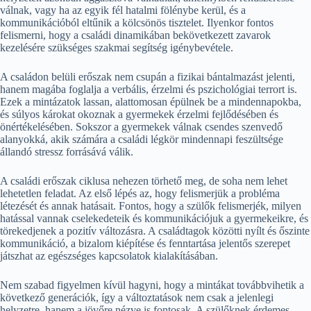
válnak, vagy ha az egyik fél hatalmi fölénybe kerül, és a
kommunikációból eltűnik a kölcsönös tisztelet. Ilyenkor fontos
felismerni, hogy a családi dinamikában bekövetkezett zavarok
kezelésére szükséges szakmai segítség igénybevétele.
A családon belüli erőszak nem csupán a fizikai bántalmazást jelenti,
hanem magába foglalja a verbális, érzelmi és pszichológiai terrort is.
Ezek a mintázatok lassan, alattomosan épülnek be a mindennapokba,
és súlyos károkat okoznak a gyermekek érzelmi fejlődésében és
önértékelésében. Sokszor a gyermekek válnak csendes szenvedő
alanyokká, akik számára a családi légkör mindennapi feszültsége
állandó stressz forrásává válik.
A családi erőszak ciklusa nehezen törhető meg, de soha nem lehet
lehetetlen feladat. Az első lépés az, hogy felismerjük a probléma
létezését és annak hatásait. Fontos, hogy a szülők felismerjék, milyen
hatással vannak cselekedeteik és kommunikációjuk a gyermekeikre, és
törekedjenek a pozitív változásra. A családtagok közötti nyílt és őszinte
kommunikáció, a bizalom kiépítése és fenntartása jelentős szerepet
játszhat az egészséges kapcsolatok kialakításában.
Nem szabad figyelmen kívül hagyni, hogy a mintákat továbbvihetik a
következő generációk, így a változtatások nem csak a jelenlegi
helyzetre, hanem a jövőre nézve is fontosak. A szülőknek érdemes