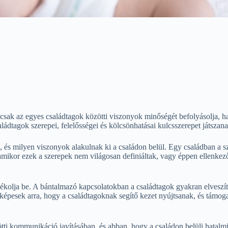
 csak az egyes családtagok közötti viszonyok minőségét befolyásolja, h
dtagok szerepei, felelősségei és kölcsönhatásai kulcsszerepet játszanak
 milyen viszonyok alakulnak ki a családon belül. Egy családban a sz
amikor ezek a szerepek nem világosan definiáltak, vagy éppen ellenkező
ékolja be. A bántalmazó kapcsolatokban a családtagok gyakran elveszít
képesek arra, hogy a családtagoknak segítő kezet nyújtsanak, és támog
tti kommunikáció javításában, és abban, hogy a családon belüli hatalm