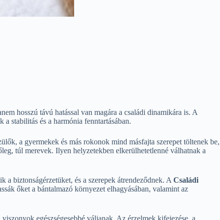
anem hosszú távú hatással van magára a családi dinamikára is. A
 a stabilitás és a harmónia fenntartásában.
ülők, a gyermekek és más rokonok mind másfajta szerepet töltenek be,
leg, túl merevek. Ilyen helyzetekben elkerülhetetlenné válhatnak a
ik a biztonságérzetüket, és a szerepek átrendeződnek. A
Családi
assák őket a bántalmazó környezet elhagyásában, valamint az
i viszonyok egészségesebbé váljanak. Az érzelmek kifejezése, a