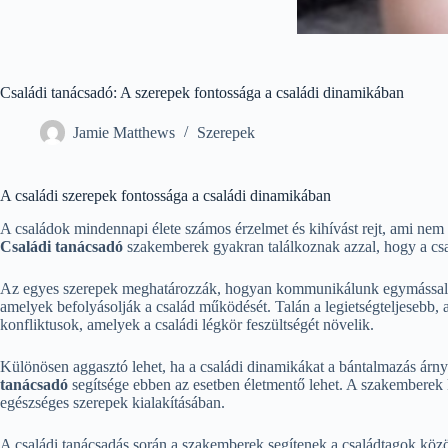
Családi tanácsadó: A szerepek fontossága a családi dinamikában
Jamie Matthews
Szerepek
A családi szerepek fontossága a családi dinamikában
A családok mindennapi élete számos érzelmet és kihívást rejt, ami nem
Családi tanácsadó
szakemberek gyakran találkoznak azzal, hogy a csalá
Az egyes szerepek meghatározzák, hogyan kommunikálunk egymással, és
amelyek befolyásolják a család működését. Talán a legietségteljesebb, 
konfliktusok, amelyek a családi légkör feszültségét növelik.
Különösen aggasztó lehet, ha a családi dinamikákat a bántalmazás árny
tanácsadó
segítsége ebben az esetben életmentő lehet. A szakemberek 
egészséges szerepek kialakításában.
A családi tanácsadás során a szakemberek segítenek a családtagok közö