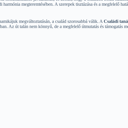
ládi harmónia megteremtésében. A szerepek tisztázása és a megfelelő ha
namikájuk megváltoztatásán, a család szorosabbá válik. A
Családi tan
ban. Az út talán nem könnyű, de a megfelelő útmutatás és támogatás mell