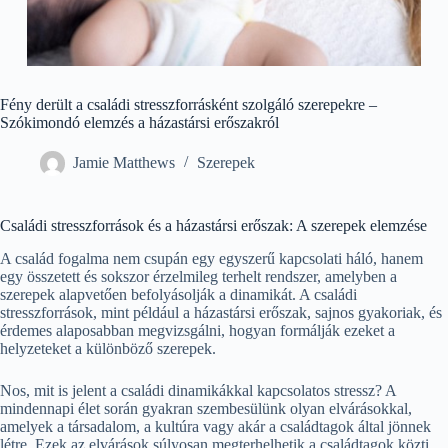
Fény derült a családi stresszforrásként szolgáló szerepekre –
Szókimondó elemzés a házastársi erőszakról
Jamie Matthews
Szerepek
Családi stresszforrások és a házastársi erőszak: A szerepek elemzése
A család fogalma nem csupán egy egyszerű kapcsolati háló, hanem
egy összetett és sokszor érzelmileg terhelt rendszer, amelyben a
szerepek alapvetően befolyásolják a dinamikát. A családi
stresszforrások, mint például a házastársi erőszak, sajnos gyakoriak, és
érdemes alaposabban megvizsgálni, hogyan formálják ezeket a
helyzeteket a különböző szerepek.
Nos, mit is jelent a családi dinamikákkal kapcsolatos stressz? A
mindennapi élet során gyakran szembesülünk olyan elvárásokkal,
amelyek a társadalom, a kultúra vagy akár a családtagok által jönnek
létre. Ezek az elvárások súlyosan megterhelhetik a családtagok közti