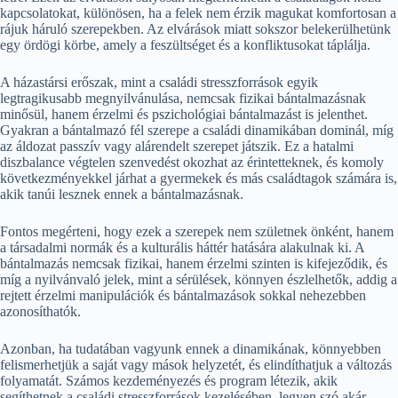
kapcsolatokat, különösen, ha a felek nem érzik magukat komfortosan a
rájuk háruló szerepekben. Az elvárások miatt sokszor belekerülhetünk
egy ördögi körbe, amely a feszültséget és a konfliktusokat táplálja.
A házastársi erőszak, mint a családi stresszforrások egyik
legtragikusabb megnyilvánulása, nemcsak fizikai bántalmazásnak
minősül, hanem érzelmi és pszichológiai bántalmazást is jelenthet.
Gyakran a bántalmazó fél szerepe a családi dinamikában dominál, míg
az áldozat passzív vagy alárendelt szerepet játszik. Ez a hatalmi
diszbalance végtelen szenvedést okozhat az érintetteknek, és komoly
következményekkel járhat a gyermekek és más családtagok számára is,
akik tanúi lesznek ennek a bántalmazásnak.
Fontos megérteni, hogy ezek a szerepek nem születnek önként, hanem
a társadalmi normák és a kulturális háttér hatására alakulnak ki. A
bántalmazás nemcsak fizikai, hanem érzelmi szinten is kifejeződik, és
míg a nyilvánvaló jelek, mint a sérülések, könnyen észlelhetők, addig a
rejtett érzelmi manipulációk és bántalmazások sokkal nehezebben
azonosíthatók.
Azonban, ha tudatában vagyunk ennek a dinamikának, könnyebben
felismerhetjük a saját vagy mások helyzetét, és elindíthatjuk a változás
folyamatát. Számos kezdeményezés és program létezik, akik
segíthetnek a családi stresszforrások kezelésében, legyen szó akár