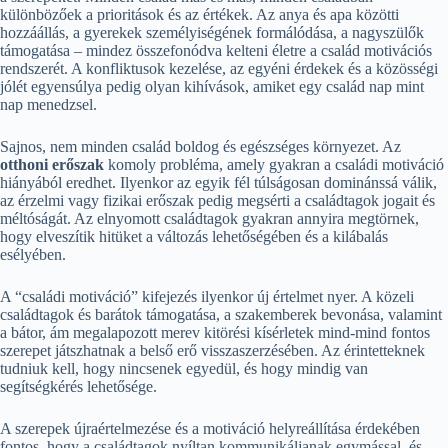
különbözőek a prioritások és az értékek. Az anya és apa közötti
hozzáállás, a gyerekek személyiségének formálódása, a nagyszülők
támogatása – mindez összefonódva kelteni életre a család motivációs
rendszerét. A konfliktusok kezelése, az egyéni érdekek és a közösségi
jólét egyensúlya pedig olyan kihívások, amiket egy család nap mint
nap menedzsel.
Sajnos, nem minden család boldog és egészséges környezet. Az
otthoni erőszak
komoly probléma, amely gyakran a családi motiváció
hiányából eredhet. Ilyenkor az egyik fél túlságosan dominánssá válik,
az érzelmi vagy fizikai erőszak pedig megsérti a családtagok jogait és
méltóságát. Az elnyomott családtagok gyakran annyira megtörnek,
hogy elveszítik hitüket a változás lehetőségében és a kilábalás
esélyében.
A “családi motiváció” kifejezés ilyenkor új értelmet nyer. A közeli
családtagok és barátok támogatása, a szakemberek bevonása, valamint
a bátor, ám megalapozott merev kitörési kísérletek mind-mind fontos
szerepet játszhatnak a belső erő visszaszerzésében. Az érintetteknek
tudniuk kell, hogy nincsenek egyedül, és hogy mindig van
segítségkérés lehetősége.
A szerepek újraértelmezése és a motiváció helyreállítása érdekében
fontos, hogy a családtagok nyíltan kommunikáljanak egymással, és