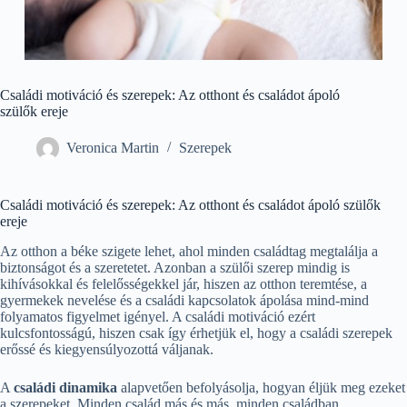
Családi motiváció és szerepek: Az otthont és családot ápoló
szülők ereje
Veronica Martin
Szerepek
Családi motiváció és szerepek: Az otthont és családot ápoló szülők
ereje
Az otthon a béke szigete lehet, ahol minden családtag megtalálja a
biztonságot és a szeretetet. Azonban a szülői szerep mindig is
kihívásokkal és felelősségekkel jár, hiszen az otthon teremtése, a
gyermekek nevelése és a családi kapcsolatok ápolása mind-mind
folyamatos figyelmet igényel. A családi motiváció ezért
kulcsfontosságú, hiszen csak így érhetjük el, hogy a családi szerepek
erőssé és kiegyensúlyozottá váljanak.
A
családi dinamika
alapvetően befolyásolja, hogyan éljük meg ezeket
a szerepeket. Minden család más és más, minden családban