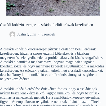
Családi kohézió szerepe a családon belüli erőszak kezelésében
Justin Quinn
Szerepek
A családi kohézió kulcsszerepet játszik a családon belüli erőszak
kezelésében, hiszen a szoros érzelmi kötelékek és a bizalom
megteremtése elengedhetetlen a problémákra való közös reagáláshoz.
A család dinamikája meghatározza, hogyan reagálnak a tagok a
konfliktusokra, és hogy mennyire képesek együttműködni a megoldás
keresésében. Az erőszak gyakran terheli meg a családi kapcsolatokat,
de a hatékony kommunikáció és a kölcsönös támogatás segíthet a
helyzet kezelésében.
A családi kohézió erősítése érdekében fontos, hogy a családtagok
nyíltan beszéljenek érzéseikről, aggodalmaikról, és hogy bátorítsák
egymást a nehézségek mellett. Ha a családtagok képesek egymásra
figyelni és empatikusan reagálni, az nemcsak a bántalmazott félnek,
hanem a bántalmazónak is segíthet felismerni tettei súlyosságát. A