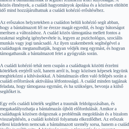
közös élmények, a családi hagyományok ápolása és a közösen eltöltött
idő mind hozzájárulhatnak a családi kohézió erősítéséhez.
Az erőszakos helyzetekben a családon belüli kohézió segít abban,
hogy a bántalmazott fél ne érezze magát egyedül, és hogy bátorságot
merítsen a változáshoz. A család közös támogatása mellett fontos a
szakmai segítség igénybevétele is, legyen az pszichológus, szociális
munkás vagy jogi tanácsadó. Az ilyen szakemberek segítségével a
családtagok megtanulhatják, hogyan védjék meg egymást, és hogyan
támogathassák a bántalmazott felet a gyógyulás során.
A családi kohézió tehát nem csupán a családtagok közötti érzelmi
kötelékek erejéről szól, hanem arról is, hogy közösen képesek legyünk
megbirkózni a kihívásokkal. A bántalmazás ellen való fellépés során a
családi erőforrások aktiválása létfontosságú. A család minden tagjának
feladata, hogy támogassa egymást, és ha szükséges, bevonja a külső
segítőket is.
Egy erős családi kötelék segíthet a traumák feldolgozásában, és
megakadályozhatja a bántalmazás újbóli előfordulását. Amikor a
családtagok közösen dolgoznak a problémák megoldásán és a bizalom
visszaépítésén, a családi kohézió folyamata elkezdődhet. Az erőszak
elleni küzdelem nemcsak a bántalmazott személy sorsa, hanem a család