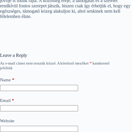
jövője is múlik rajta. A közösség ereje, a támogatás és a szeretet
rendkívül fontos szerepet játszik, hiszen csak így érhetjük el, hogy egy
egészséges, támogató közeg alakuljon ki, ahol senkinek nem kell
félelemben élnie.
Leave a Reply
Az e-mail címet nem tesszük közzé.
A kötelező mezőket
*
karakterrel
jelöltük
Name
*
Email
*
Website