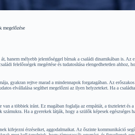
ak megelőzése
 át, hanem mélyebb jelentőséggel bírnak a családi dinamikában is. Az 
saládi felelősségek megértése és tudatosítása elengedhetetlen ahhoz, h
émája, gyakran rejtve marad a mindennapok forgatagában. Az erőszakos 
udatos elvállalása segíthet megelőzni az ilyen helyzeteket. Ha a családt
van a többiek iránt. Ez magában foglalja az empátiát, a tiszteletet és 
k számukra. Ha a gyerekek látják, hogy a szülők képesek egészséges ha
ljenek kifejezni érzéseiket, aggodalmaikat. Az őszinte kommunikáció seg
ak meg kell tanulniuk, hogy támogassák egymást, és figyeljenek egymás