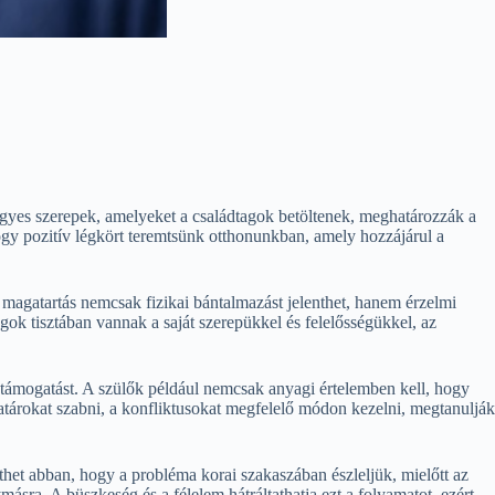
egyes szerepek, amelyeket a családtagok betöltenek, meghatározzák a
ogy pozitív légkört teremtsünk otthonunkban, amely hozzájárul a
magatartás nemcsak fizikai bántalmazást jelenthet, hanem érzelmi
agok tisztában vannak a saját szerepükkel és felelősségükkel, az
a támogatást. A szülők például nemcsak anyagi értelemben kell, hogy
tárokat szabni, a konfliktusokat megfelelő módon kezelni, megtanulják
íthet abban, hogy a probléma korai szakaszában észleljük, mielőtt az
ra. A büszkeség és a félelem hátráltathatja ezt a folyamatot, ezért