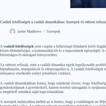
Családi felelősségek a családi dinamikában: Szerepek és otthoni erősz
Jamie Matthews
Szerepek
A
családi felelősségek
nem csupán a hétköznapi feladatok körét fogják
közös életminőséget, a kommunikációt és a kapcsolatok egészségét. A c
biztonságos és támogató környezethez.
Az otthoni erőszak, mint a családi dinamika egyik legsúlyosabb probl
bántalmazást, manipulációt és elhanyagolást is. A családi felelősségek t
erőszakos viselkedés esélye jelentősen csökken.
A családi dinamikákban fontos, hogy mindenki érezze, hogy felelőssége 
gondoskodjanak a gyerekeikről, hanem érzelmi támogatást is nyújtsana
a megfelelő mintákat saját kapcsolataikban.
A szerepek tudatosítása mellett az is fontos, hogy a családtagok ne fé
komolyabbá válna. Az otthoni erőszak megelőzése érdekében a családokn