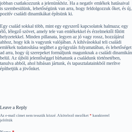
jobban csatlakozzunk a jelenünkhöz. Ha a negatív emlékek hatásaival
is szembesülünk, lehetőségünk van arra, hogy feldolgozzuk őket, és új,
pozitív családi dinamikákat építsünk ki.
Egy család sokkal több, mint egy egyszerű kapcsolatok halmaza; egy
élő, lélegző szövet, amely tele van emlékekkel és érzelmektől fűtött
helyzetekkel. Minden pillanata, legyen az jó vagy rossz, hozzájárul
ahhoz, hogy kik is vagyunk valójában. A kihívásokkal teli családi
emlékek tudatosítása segíthet a gyógyulás folyamatában, és lehetőséget
ad arra, hogy új szerepeket formáljunk magunknak a családi dinamikán
belül. Az újbóli jelentőséggel bírhatunk a családunk történetében,
tanulva abból, ahol hibásan jártunk, és tapasztalatainkból merítve
építhetjük a jövőnket.
Leave a Reply
Az e-mail címet nem tesszük közzé.
A kötelező mezőket
*
karakterrel
jelöltük