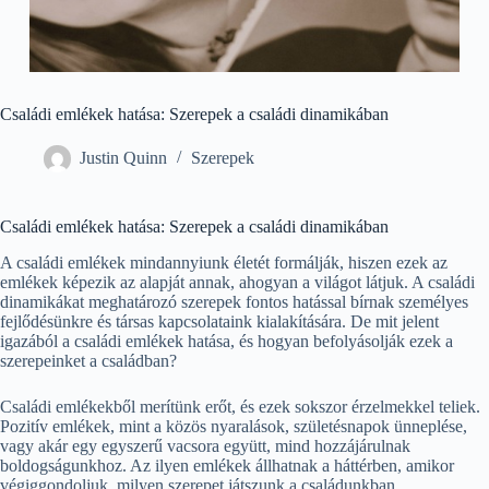
Családi emlékek hatása: Szerepek a családi dinamikában
Justin Quinn
Szerepek
Családi emlékek hatása: Szerepek a családi dinamikában
A családi emlékek mindannyiunk életét formálják, hiszen ezek az
emlékek képezik az alapját annak, ahogyan a világot látjuk. A családi
dinamikákat meghatározó szerepek fontos hatással bírnak személyes
fejlődésünkre és társas kapcsolataink kialakítására. De mit jelent
igazából a családi emlékek hatása, és hogyan befolyásolják ezek a
szerepeinket a családban?
Családi emlékekből merítünk erőt, és ezek sokszor érzelmekkel teliek.
Pozitív emlékek, mint a közös nyaralások, születésnapok ünneplése,
vagy akár egy egyszerű vacsora együtt, mind hozzájárulnak
boldogságunkhoz. Az ilyen emlékek állhatnak a háttérben, amikor
végiggondoljuk, milyen szerepet játszunk a családunkban.