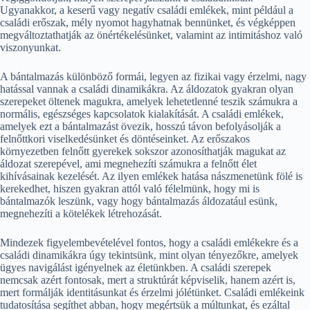
Ugyanakkor, a keserű vagy negatív családi emlékek, mint például a
családi erőszak, mély nyomot hagyhatnak bennünket, és végképpen
megváltoztathatják az önértékelésünket, valamint az intimitáshoz való
viszonyunkat.
A bántalmazás különböző formái, legyen az fizikai vagy érzelmi, nagy
hatással vannak a családi dinamikákra. Az áldozatok gyakran olyan
szerepeket öltenek magukra, amelyek lehetetlenné teszik számukra a
normális, egészséges kapcsolatok kialakítását. A családi emlékek,
amelyek ezt a bántalmazást övezik, hosszú távon befolyásolják a
felnőttkori viselkedésünket és döntéseinket. Az erőszakos
környezetben felnőtt gyerekek sokszor azonosíthatják magukat az
áldozat szerepével, ami megnehezíti számukra a felnőtt élet
kihívásainak kezelését. Az ilyen emlékek hatása nászmenetünk fölé is
kerekedhet, hiszen gyakran attól való félelmünk, hogy mi is
bántalmazók leszünk, vagy hogy bántalmazás áldozatául esünk,
megnehezíti a kötelékek létrehozását.
Mindezek figyelembevételével fontos, hogy a családi emlékekre és a
családi dinamikákra úgy tekintsünk, mint olyan tényezőkre, amelyek
ügyes navigálást igényelnek az életünkben. A családi szerepek
nemcsak azért fontosak, mert a struktúrát képviselik, hanem azért is,
mert formálják identitásunkat és érzelmi jólétünket. Családi emlékeink
tudatosítása segíthet abban, hogy megértsük a múltunkat, és ezáltal