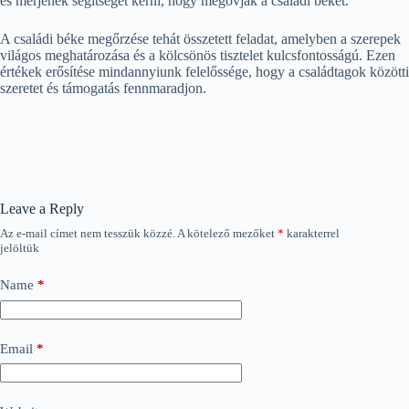
és merjenek segítséget kérni, hogy megóvják a családi békét.
A családi béke megőrzése tehát összetett feladat, amelyben a szerepek
világos meghatározása és a kölcsönös tisztelet kulcsfontosságú. Ezen
értékek erősítése mindannyiunk felelőssége, hogy a családtagok közötti
szeretet és támogatás fennmaradjon.
Leave a Reply
Az e-mail címet nem tesszük közzé.
A kötelező mezőket
*
karakterrel
jelöltük
Name
*
Email
*