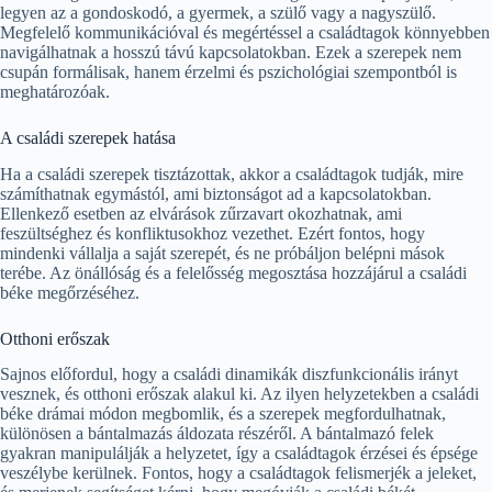
legyen az a gondoskodó, a gyermek, a szülő vagy a nagyszülő.
Megfelelő kommunikációval és megértéssel a családtagok könnyebben
navigálhatnak a hosszú távú kapcsolatokban. Ezek a szerepek nem
csupán formálisak, hanem érzelmi és pszichológiai szempontból is
meghatározóak.
A családi szerepek hatása
Ha a családi szerepek tisztázottak, akkor a családtagok tudják, mire
számíthatnak egymástól, ami biztonságot ad a kapcsolatokban.
Ellenkező esetben az elvárások zűrzavart okozhatnak, ami
feszültséghez és konfliktusokhoz vezethet. Ezért fontos, hogy
mindenki vállalja a saját szerepét, és ne próbáljon belépni mások
terébe. Az önállóság és a felelősség megosztása hozzájárul a családi
béke megőrzéséhez.
Otthoni erőszak
Sajnos előfordul, hogy a családi dinamikák diszfunkcionális irányt
vesznek, és otthoni erőszak alakul ki. Az ilyen helyzetekben a családi
béke drámai módon megbomlik, és a szerepek megfordulhatnak,
különösen a bántalmazás áldozata részéről. A bántalmazó felek
gyakran manipulálják a helyzetet, így a családtagok érzései és épsége
veszélybe kerülnek. Fontos, hogy a családtagok felismerjék a jeleket,