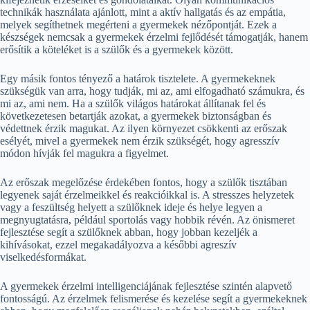
technikák használata ajánlott, mint a aktív hallgatás és az empátia,
melyek segíthetnek megérteni a gyermekek nézőpontját. Ezek a
készségek nemcsak a gyermekek érzelmi fejlődését támogatják, hanem
erősítik a köteléket is a szülők és a gyermekek között.
Egy másik fontos tényező a határok tisztelete. A gyermekeknek
szükségük van arra, hogy tudják, mi az, ami elfogadható számukra, és
mi az, ami nem. Ha a szülők világos határokat állítanak fel és
következetesen betartják azokat, a gyermekek biztonságban és
védettnek érzik magukat. Az ilyen környezet csökkenti az erőszak
esélyét, mivel a gyermekek nem érzik szükségét, hogy agresszív
módon hívják fel magukra a figyelmet.
Az erőszak megelőzése érdekében fontos, hogy a szülők tisztában
legyenek saját érzelmeikkel és reakcióikkal is. A stresszes helyzetek
vagy a feszültség helyett a szülőknek ideje és helye legyen a
megnyugtatásra, például sportolás vagy hobbik révén. Az önismeret
fejlesztése segít a szülőknek abban, hogy jobban kezeljék a
kihívásokat, ezzel megakadályozva a későbbi agreszív
viselkedésformákat.
A gyermekek érzelmi intelligenciájának fejlesztése szintén alapvető
fontosságú. Az érzelmek felismerése és kezelése segít a gyermekeknek