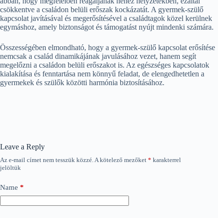
abban, hogy megfelelően reagáljanak nehéz helyzetekben, ezáltal
csökkentve a családon belüli erőszak kockázatát. A gyermek-szülő
kapcsolat javításával és megerősítésével a családtagok közel kerülnek
egymáshoz, amely biztonságot és támogatást nyújt mindenki számára.
Összességében elmondható, hogy a gyermek-szülő kapcsolat erősítése
nemcsak a család dinamikájának javulásához vezet, hanem segít
megelőzni a családon belüli erőszakot is. Az egészséges kapcsolatok
kialakítása és fenntartása nem könnyű feladat, de elengedhetetlen a
gyermekek és szülők közötti harmónia biztosításához.
Leave a Reply
Az e-mail címet nem tesszük közzé.
A kötelező mezőket
*
karakterrel
jelöltük
Name
*