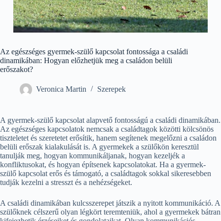
Az egészséges gyermek-szülő kapcsolat fontossága a családi
dinamikában: Hogyan előzhetjük meg a családon belüli
erőszakot?
Veronica Martin
Szerepek
A gyermek-szülő kapcsolat alapvető fontosságú a családi dinamikában.
Az egészséges kapcsolatok nemcsak a családtagok közötti kölcsönös
tiszteletet és szeretetet erősítik, hanem segítenek megelőzni a családon
belüli erőszak kialakulását is. A gyermekek a szülőkön keresztül
tanulják meg, hogyan kommunikáljanak, hogyan kezeljék a
konfliktusokat, és hogyan építsenek kapcsolatokat. Ha a gyermek-
szülő kapcsolat erős és támogató, a családtagok sokkal sikeresebben
tudják kezelni a stresszt és a nehézségeket.
A családi dinamikában kulcsszerepet játszik a nyitott kommunikáció. A
szülőknek célszerű olyan légkört teremteniük, ahol a gyermekek bátran
kifejezhetik érzéseiket és gondolataikat. Olyan kommunikációs