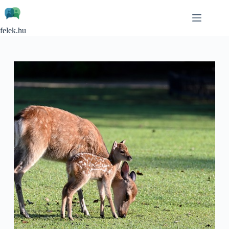
Skip
to
content
felek.hu