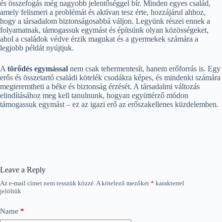
és összefogás még nagyobb jelentőséggel bír. Minden egyes család,
amely felismeri a problémát és aktívan tesz érte, hozzájárul ahhoz,
hogy a társadalom biztonságosabbá váljon. Legyünk részei ennek a
folyamatnak, támogassuk egymást és építsünk olyan közösségeket,
ahol a családok védve érzik magukat és a gyermekek számára a
legjobb példát nyújtjuk.
A
törődés egymással
nem csak tehermentesít, hanem erőforrás is. Egy
erős és összetartó családi kötelék csodákra képes, és mindenki számára
megteremtheti a béke és biztonság érzését. A társadalmi változás
elindításához meg kell tanulnunk, hogyan együttérző módon
támogassuk egymást – ez az igazi erő az erőszakellenes küzdelemben.
Leave a Reply
Az e-mail címet nem tesszük közzé.
A kötelező mezőket
*
karakterrel
jelöltük
Name
*