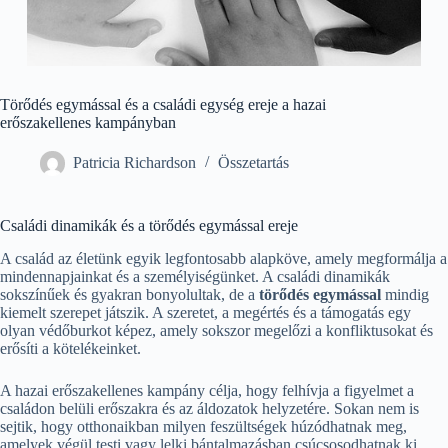
Törődés egymással és a családi egység ereje a hazai
erőszakellenes kampányban
Patricia Richardson
Összetartás
Családi dinamikák és a törődés egymással ereje
A család az életünk egyik legfontosabb alapköve, amely megformálja a
mindennapjainkat és a személyiségünket. A családi dinamikák
sokszínűek és gyakran bonyolultak, de a
törődés egymással
mindig
kiemelt szerepet játszik. A szeretet, a megértés és a támogatás egy
olyan védőburkot képez, amely sokszor megelőzi a konfliktusokat és
erősíti a kötelékeinket.
A hazai erőszakellenes kampány célja, hogy felhívja a figyelmet a
családon belüli erőszakra és az áldozatok helyzetére. Sokan nem is
sejtik, hogy otthonaikban milyen feszültségek húzódhatnak meg,
amelyek végül testi vagy lelki bántalmazásban csúcsosodhatnak ki.