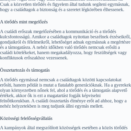
Csak a közvetlen törődés és figyelem által tudunk segíteni egymásnak,
hogy a családtagok a biztonság és a szeretet légkörében élhessenek.
A törődés mint megelőzés
A családi erőszak megelőzésében a kommunikáció és a törődés
kulcsfontosságú. Amikor a családtagok nyitottan beszélnek érzéseikről,
gondjaikról és félelmeikről, lehetőséget adnak egymásnak a megértésre
és a támogatásra. A nehéz időkben való törődés nemcsak erősíti a
családi kötelékeket, hanem megakadályozza, hogy feszültségek vagy
konfliktusok erőszakhoz vezessenek.
Összetartozás és támogatás
A törődés egymással nemcsak a családtagok közötti kapcsolatokat
erősíti, hanem példát is mutat a fiatalabb generációknak. Ha a gyerekek
olyan környezetben nőnek fel, ahol a törődés és a támogatás alapvető
értékek, akkor ők is ezt a magatartást fogják képviselni
felnőttkorukban. A családi összetartás élménye erőt ad ahhoz, hogy a
nehéz helyzetekben is meg tudjunk állni egymás mellett.
Közösségi felelősségvállalás
A kampányok által megszólított közösségek esetében a közös törődés