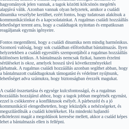
hagyományok jelen vannak, a tagok közötti kölcsönös megértés
alapjává válik. Azonban vannak olyan helyzetek, amikor a családi
dinamika veszélybe kerülhet, ezért fontos, hogy tudatosan alakítsuk a
kommunikációnkat és a kapcsolatainkat. A rugalmas családi hozzáállás
lehetőséget teremt arra, hogy a családtagok nyitottan és empatikusan
reagáljanak egymás igényeire.
Fontos megemlíteni, hogy a családi dinamika nem mindig harmónikus.
Szomorú valóság, hogy sok családban előfordulhat bántalmazás. Ilyen
helyzetekben a családi egyesülés szempontjából a rugalmas hozzáállás
különösen kritikus. A bántalmazás nemcsak fizikai, hanem érzelmi
sérüléseket is okoz, amelyek hosszú távú következményekkel
járhatnak. A rugalmas családi hozzáállás azonban segíthet abban, hogy
a bántalmazott családtagoknak támogatást és védelmet nyújtsunk,
lehetőséget adva számukra, hogy biztonságban érezzék magukat.
A család összetartása és egysége kulcsfontosságú, és a rugalmas
hozzáállás hozzájárul ahhoz, hogy a tagok jobban megértsék egymást,
ezzel is csökkentve a konfliktusok esélyét. A párbeszéd és a jó
kommunikáció elengedhetetlen, hogy leküzdjék a nehézségeket, és
megszilárdítsák a családi kötelékeket. Ha mindenki hajlandó
elkötelezni magát a megoldások keresése mellett, akkor a család képes
lehet a bántalmazás ellen is fellépni.