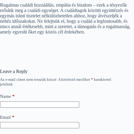
Rugalmas családi hozzáállás, empátia és bizalom – ezek a tényezők
erősítik meg a családi egységet. A családtagok közötti együttérzés és
egymás iránti tisztelet nélkülözhetetlen ahhoz, hogy átvészeljék a
nehéz időszakokat. Ne felejtsük el, hogy a család a legfontosabb, és
nincs annál értékesebb, mint a szeretet, a támogatás és a rugalmasság,
amely egyesíti őket egy közös cél érdekében.
Leave a Reply
Az e-mail címet nem tesszük közzé.
A kötelező mezőket
*
karakterrel
jelöltük
Name
*
Email
*