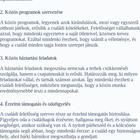
2. Közös programok szervezése
A közös programok, legyenek azok kirándulások, mozi vagy egyszerű
otthoni játékok, erősítik a családi kötelékeket. Felelősséget vállalhatunk
azzal, hogy mindenki egyeztetve a saját ötleteivel, közösen tervez
programokat. Ezáltal mindenki érezheti, hogy számít a véleménye, és
hogy a család minden tagja fontos szerepet játszik.
3. Közös háztartási feladatok
A háztartási feladatok megosztása nemcsak a terhek csökkentését
szolgálja, hanem a csapatmunkát is erősíti. Határozzák meg, ki milyen
feladatokat vállal, és tartsák számon azokat. Így mindenki érezheti a
családi felelősséget, miközben megtanulja, hogy a közös munka
eredményesebbé teszi a mindennapokat.
4. Érzelmi támogatás és odafigyelés
A családi felelősség szerves része az érzelmi támogatás biztosítása.
Figyeljen oda a családtagok érzéseire, hallgassa meg őket, és nyújtson
segítséget, amikor szükség van rá. A nyitott párbeszéd és a kölcsönös
támogatás segít abban, hogy mindenki érezze: a család egy biztonságos
hely, ahol bárki bármikor megoszthatja a gondjait.