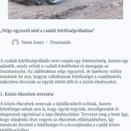
„Négy egyszerű mód a családi felelősségvállalásra”
Sierra Jones
Összetartás
A családi felelősségvállalás nem csupán egy kötelezettség, hanem egy
ajándék, amely erősíti a családi kötelékeket és támogatja az
összetartozást. Az alábbiakban négy egyszerű, de hatékony módot
mutatunk be arra, hogyan vállalhatunk felelősséget a családunkért,
miközben élvezzük az együtt töltött időt és a közös élményeket.
1. Közös étkezések tervezése
A közös étkezések nemcsak a táplálkozásról szólnak, hanem
lehetőséget adnak arra is, hogy együtt legyünk, beszélgessünk és
megosszuk egymással a napi élményeinket. Tervezze meg a hetet úgy,
hogy mindenki részt vegyen az étkezések előkészítésében, így
mindenki érezheti a felelősséget és a hozzájárulást a család közös
táplálkozásához.