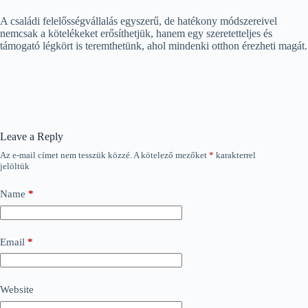
A családi felelősségvállalás egyszerű, de hatékony módszereivel
nemcsak a kötelékeket erősíthetjük, hanem egy szeretetteljes és
támogató légkört is teremthetünk, ahol mindenki otthon érezheti magát.
Leave a Reply
Az e-mail címet nem tesszük közzé.
A kötelező mezőket
*
karakterrel
jelöltük
Name
*
Email
*
Website