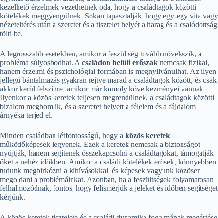
kezelhető érzelmek vezethetnek oda, hogy a családtagok közötti
kötelékek meggyengülnek. Sokan tapasztalják, hogy egy-egy vita vagy
nézeteltérés után a szeretet és a tisztelet helyét a harag és a csalódottság
tölti be.
A legrosszabb esetekben, amikor a feszültség tovább növekszik, a
probléma súlyosbodhat. A
családon belüli erőszak
nemcsak fizikai,
hanem érzelmi és pszichológiai formában is megnyilvánulhat. Az ilyen
jellegű bántalmazás gyakran rejtve marad a családtagok között, és csak
akkor kerül felszínre, amikor már komoly következményei vannak.
Ilyenkor a közös keretek teljesen megrendülnek, a családtagok közötti
bizalom megbomlik, és a szeretet helyett a félelem és a fájdalom
árnyéka terjed el.
Minden családban létfontosságú, hogy a
közös keretek
működőképesek legyenek. Ezek a keretek nemcsak a biztonságot
nyújtják, hanem segítenek összekapcsolni a családtagokat, támogatják
őket a nehéz időkben. Amikor a családi kötelékek erősek, könnyebben
tudunk megbirkózni a kihívásokkal, és képesek vagyunk közösen
megoldani a problémáinkat. Azonban, ha a feszültségek folyamatosan
felhalmozódnak, fontos, hogy felismerjük a jeleket és időben segítséget
kérjünk.
A közös keretek tisztelete és a családi dynamika fogalmának megértése