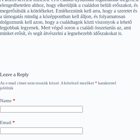
elengedhetetlen ahhoz, hogy elkerüljük a családon belüli erőszakot, és
megerősítsük a kötelékeket. Emlékeznünk kell arra, hogy a szeretet és
a támogatás mindig a középpontban kell álljon, és folyamatosan
dolgoznunk kell azon, hogy a családtagok közti viszonyok a lehető
legjobbak legyenek. Mert végső soron a családi összetartás az, ami
minket erősít, és segít átvészelni a legnehezebb időszakokat is.
Leave a Reply
Az e-mail címet nem tesszük közzé.
A kötelező mezőket
*
karakterrel
jelöltük
Name
*
Email
*