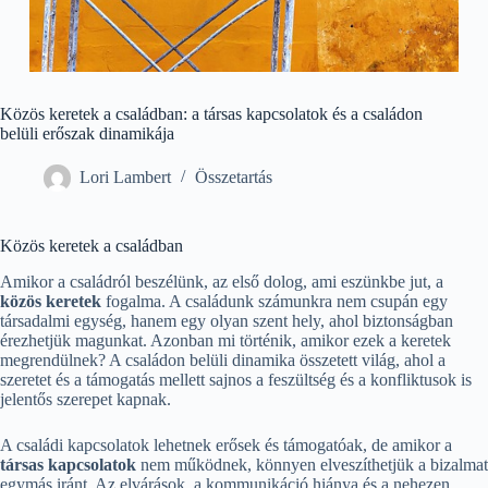
Közös keretek a családban: a társas kapcsolatok és a családon
belüli erőszak dinamikája
Lori Lambert
Összetartás
Közös keretek a családban
Amikor a családról beszélünk, az első dolog, ami eszünkbe jut, a
közös keretek
fogalma. A családunk számunkra nem csupán egy
társadalmi egység, hanem egy olyan szent hely, ahol biztonságban
érezhetjük magunkat. Azonban mi történik, amikor ezek a keretek
megrendülnek? A családon belüli dinamika összetett világ, ahol a
szeretet és a támogatás mellett sajnos a feszültség és a konfliktusok is
jelentős szerepet kapnak.
A családi kapcsolatok lehetnek erősek és támogatóak, de amikor a
társas kapcsolatok
nem működnek, könnyen elveszíthetjük a bizalmat
egymás iránt. Az elvárások, a kommunikáció hiánya és a nehezen