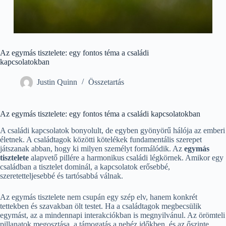
Az egymás tisztelete: egy fontos téma a családi
kapcsolatokban
Justin Quinn
Összetartás
Az egymás tisztelete: egy fontos téma a családi kapcsolatokban
A családi kapcsolatok bonyolult, de egyben gyönyörű hálója az emberi
életnek. A családtagok közötti kötelékek fundamentális szerepet
játszanak abban, hogy ki milyen személyt formálódik. Az
egymás
tisztelete
alapvető pillére a harmonikus családi légkörnek. Amikor egy
családban a tisztelet dominál, a kapcsolatok erősebbé,
szeretetteljesebbé és tartósabbá válnak.
Az egymás tisztelete nem csupán egy szép elv, hanem konkrét
tettekben és szavakban ölt testet. Ha a családtagok megbecsülik
egymást, az a mindennapi interakciókban is megnyilvánul. Az örömteli
pillanatok megosztása, a támogatás a nehéz időkben, és az őszinte