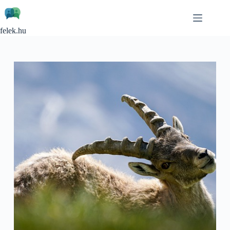
Skip
to
content
felek.hu