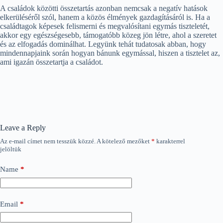
A családok közötti összetartás azonban nemcsak a negatív hatások
elkerüléséről szól, hanem a közös élmények gazdagításáról is. Ha a
családtagok képesek felismerni és megvalósítani egymás tiszteletét,
akkor egy egészségesebb, támogatóbb közeg jön létre, ahol a szeretet
és az elfogadás dominálhat. Legyünk tehát tudatosak abban, hogy
mindennapjaink során hogyan bánunk egymással, hiszen a tisztelet az,
ami igazán összetartja a családot.
Leave a Reply
Az e-mail címet nem tesszük közzé.
A kötelező mezőket
*
karakterrel
jelöltük
Name
*
Email
*