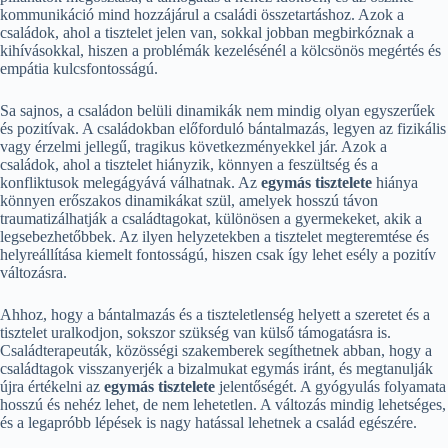
kommunikáció mind hozzájárul a családi összetartáshoz. Azok a
családok, ahol a tisztelet jelen van, sokkal jobban megbirkóznak a
kihívásokkal, hiszen a problémák kezelésénél a kölcsönös megértés és
empátia kulcsfontosságú.
Sa sajnos, a családon belüli dinamikák nem mindig olyan egyszerűek
és pozitívak. A családokban előforduló bántalmazás, legyen az fizikális
vagy érzelmi jellegű, tragikus következményekkel jár. Azok a
családok, ahol a tisztelet hiányzik, könnyen a feszültség és a
konfliktusok melegágyává válhatnak. Az
egymás tisztelete
hiánya
könnyen erőszakos dinamikákat szül, amelyek hosszú távon
traumatizálhatják a családtagokat, különösen a gyermekeket, akik a
legsebezhetőbbek. Az ilyen helyzetekben a tisztelet megteremtése és
helyreállítása kiemelt fontosságú, hiszen csak így lehet esély a pozitív
változásra.
Ahhoz, hogy a bántalmazás és a tiszteletlenség helyett a szeretet és a
tisztelet uralkodjon, sokszor szükség van külső támogatásra is.
Családterapeuták, közösségi szakemberek segíthetnek abban, hogy a
családtagok visszanyerjék a bizalmukat egymás iránt, és megtanulják
újra értékelni az
egymás tisztelete
jelentőségét. A gyógyulás folyamata
hosszú és nehéz lehet, de nem lehetetlen. A változás mindig lehetséges,
és a legapróbb lépések is nagy hatással lehetnek a család egészére.