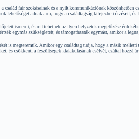
 a család fair szokásainak és a nyílt kommunikációnak köszönhetően cs
 lehetőséget adnak arra, hogy a családtagság kifejezheti érzéseit, és fe
lőjeleit ismerni, és mit tehetnek az ilyen helyzetek megelőzése érdeké
értsék egymás szükségleteit, és támogathassák egymást, amikor a legn
ését is megteremtik. Amikor egy családtag tudja, hogy a másik mellett
ket, és csökkenti a feszültségek kialakulásának esélyét, ezáltal hozzájá