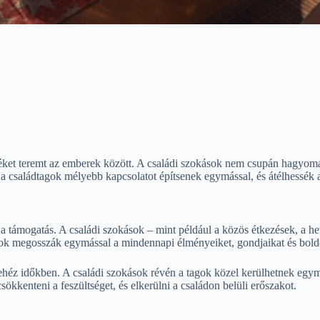
eléket teremt az emberek között. A családi szokások nem csupán hagyom
 a családtagok mélyebb kapcsolatot építsenek egymással, és átélhessék a
 támogatás. A családi szokások – mint például a közös étkezések, a het
tagok megosszák egymással a mindennapi élményeiket, gondjaikat és bol
nehéz időkben. A családi szokások révén a tagok közel kerülhetnek eg
sökkenteni a feszültséget, és elkerülni a családon belüli erőszakot.