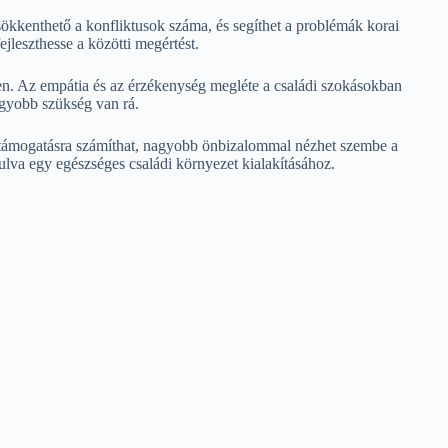
ökkenthető a konfliktusok száma, és segíthet a problémák korai
jleszthesse a közötti megértést.
ben. Az empátia és az érzékenység megléte a családi szokásokban
agyobb szükség van rá.
i támogatásra számíthat, nagyobb önbizalommal nézhet szembe a
rulva egy egészséges családi környezet kialakításához.