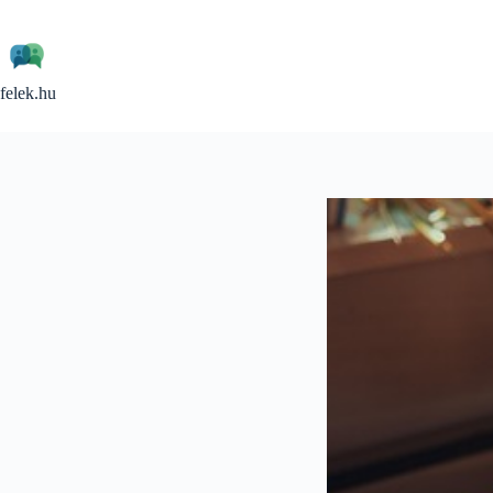
Skip
to
content
felek.hu