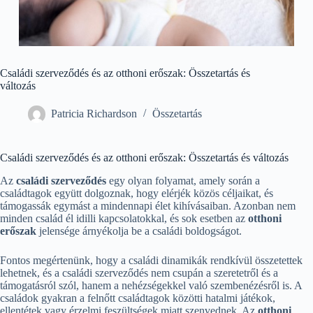
Családi szerveződés és az otthoni erőszak: Összetartás és
változás
Patricia Richardson
Összetartás
Családi szerveződés és az otthoni erőszak: Összetartás és változás
Az
családi szerveződés
egy olyan folyamat, amely során a
családtagok együtt dolgoznak, hogy elérjék közös céljaikat, és
támogassák egymást a mindennapi élet kihívásaiban. Azonban nem
minden család él idilli kapcsolatokkal, és sok esetben az
otthoni
erőszak
jelensége árnyékolja be a családi boldogságot.
Fontos megértenünk, hogy a családi dinamikák rendkívül összetettek
lehetnek, és a családi szerveződés nem csupán a szeretetről és a
támogatásról szól, hanem a nehézségekkel való szembenézésről is. A
családok gyakran a felnőtt családtagok közötti hatalmi játékok,
ellentétek vagy érzelmi feszültségek miatt szenvednek. Az
otthoni