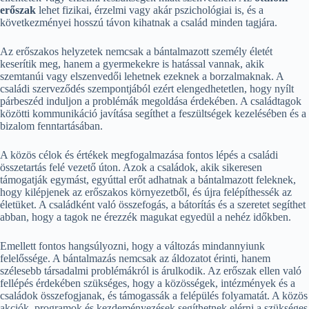
erőszak
lehet fizikai, érzelmi vagy akár pszichológiai is, és a
következményei hosszú távon kihatnak a család minden tagjára.
Az erőszakos helyzetek nemcsak a bántalmazott személy életét
keserítik meg, hanem a gyermekekre is hatással vannak, akik
szemtanúi vagy elszenvedői lehetnek ezeknek a borzalmaknak. A
családi szerveződés szempontjából ezért elengedhetetlen, hogy nyílt
párbeszéd induljon a problémák megoldása érdekében. A családtagok
közötti kommunikáció javítása segíthet a feszültségek kezelésében és a
bizalom fenntartásában.
A közös célok és értékek megfogalmazása fontos lépés a családi
összetartás felé vezető úton. Azok a családok, akik sikeresen
támogatják egymást, egyúttal erőt adhatnak a bántalmazott feleknek,
hogy kilépjenek az erőszakos környezetből, és újra felépíthessék az
életüket. A családként való összefogás, a bátorítás és a szeretet segíthet
abban, hogy a tagok ne érezzék magukat egyedül a nehéz időkben.
Emellett fontos hangsúlyozni, hogy a változás mindannyiunk
felelőssége. A bántalmazás nemcsak az áldozatot érinti, hanem
szélesebb társadalmi problémákról is árulkodik. Az erőszak ellen való
fellépés érdekében szükséges, hogy a közösségek, intézmények és a
családok összefogjanak, és támogassák a felépülés folyamatát. A közös
akciók, programok és kezdeményezések segíthetnek elérni a szükséges