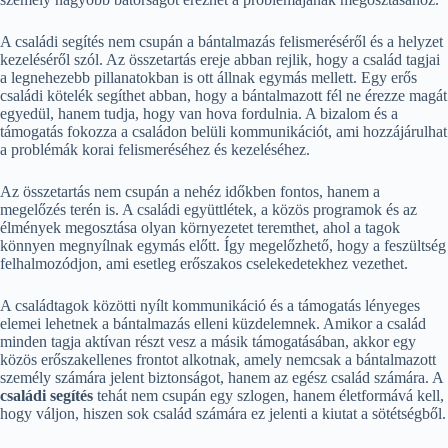
A családi segítés nem csupán a bántalmazás felismeréséről és a helyzet
kezeléséről szól. Az összetartás ereje abban rejlik, hogy a család tagjai
a legnehezebb pillanatokban is ott állnak egymás mellett. Egy erős
családi kötelék segíthet abban, hogy a bántalmazott fél ne érezze magát
egyedül, hanem tudja, hogy van hova fordulnia. A bizalom és a
támogatás fokozza a családon belüli kommunikációt, ami hozzájárulhat
a problémák korai felismeréséhez és kezeléséhez.
Az összetartás nem csupán a nehéz időkben fontos, hanem a
megelőzés terén is. A családi együttlétek, a közös programok és az
élmények megosztása olyan környezetet teremthet, ahol a tagok
könnyen megnyílnak egymás előtt. Így megelőzhető, hogy a feszültség
felhalmozódjon, ami esetleg erőszakos cselekedetekhez vezethet.
A családtagok közötti nyílt kommunikáció és a támogatás lényeges
elemei lehetnek a bántalmazás elleni küzdelemnek. Amikor a család
minden tagja aktívan részt vesz a másik támogatásában, akkor egy
közös erőszakellenes frontot alkotnak, amely nemcsak a bántalmazott
személy számára jelent biztonságot, hanem az egész család számára. A
családi segítés
tehát nem csupán egy szlogen, hanem életformává kell,
hogy váljon, hiszen sok család számára ez jelenti a kiutat a sötétségből.