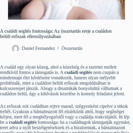
A családi segítés fontossága: Az összetartás ereje a családon
belüli erőszak ellensúlyozásában
Daniel Fernandez
Összetartás
A család egy olyan közeg, ahol a közelség és a szeretet mellett
rendkívül fontos a támogatás is. A
családi segítés
nem csupán a
mindennapi élet kérdéseire vonatkozik, hanem olyan mélyebb
problémák, mint a családon belüli erőszak megoldásában is
kulcsszerepet játszik. Ahogy a dinamikák bonyolulttá válhatnak a
családon belül, úgy a kihívások kezelése is komoly feladatot jelent.
Az erőszak sok családban rejtve marad, szégyenként cipelve a titkok
terhét. Gyakran a bántalmazott fél elzárkózik attól, hogy segítséget
kérjen, mert fél a megbélyegzéstől vagy a családja reakciójától. Itt lép
be a
családi segítés
fontossága: ha a családtagok támogatják egymást,
teret adva a nyílt beszélgetéseknek és a bizalomnak, a bántalmazott
személy nagyobb bátorságot érezhet a problémájának megosztásához.