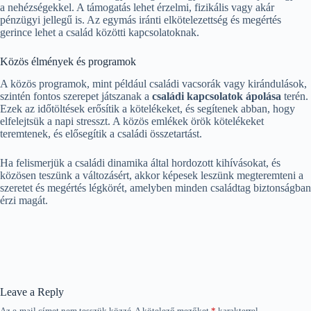
a nehézségekkel. A támogatás lehet érzelmi, fizikális vagy akár
pénzügyi jellegű is. Az egymás iránti elkötelezettség és megértés
gerince lehet a család közötti kapcsolatoknak.
Közös élmények és programok
A közös programok, mint például családi vacsorák vagy kirándulások,
szintén fontos szerepet játszanak a
családi kapcsolatok ápolása
terén.
Ezek az időtöltések erősítik a kötelékeket, és segítenek abban, hogy
elfelejtsük a napi stresszt. A közös emlékek örök kötelékeket
teremtenek, és elősegítik a családi összetartást.
Ha felismerjük a családi dinamika által hordozott kihívásokat, és
közösen teszünk a változásért, akkor képesek leszünk megteremteni a
szeretet és megértés légkörét, amelyben minden családtag biztonságban
érzi magát.
Leave a Reply
Az e-mail címet nem tesszük közzé.
A kötelező mezőket
*
karakterrel