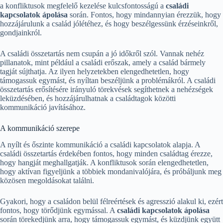
a konfliktusok megfelelő kezelése kulcsfontosságú a
családi
kapcsolatok ápolása
során. Fontos, hogy mindannyian érezzük, hogy
hozzájárulunk a család jólétéhez, és hogy beszélgessünk érzéseinkről,
gondjainkról.
A családi összetartás nem csupán a jó időkről szól. Vannak nehéz
pillanatok, mint például a családi erőszak, amely a család bármely
tagját sújthatja. Az ilyen helyzetekben elengedhetetlen, hogy
támogassuk egymást, és nyíltan beszéljünk a problémákról. A családi
összetartás erősítésére irányuló törekvések segíthetnek a nehézségek
leküzdésében, és hozzájárulhatnak a családtagok közötti
kommunikáció javításához.
A kommunikáció szerepe
A nyílt és őszinte kommunikáció a családi kapcsolatok alapja. A
családi összetartás érdekében fontos, hogy minden családtag érezze,
hogy hangját meghallgatják. A konfliktusok során elengedhetetlen,
hogy aktívan figyeljünk a többiek mondanivalójára, és próbáljunk meg
közösen megoldásokat találni.
Gyakori, hogy a családon belül félreértések és agresszió alakul ki, ezért
fontos, hogy törődjünk egymással. A
családi kapcsolatok ápolása
során törekedjünk arra, hogy támogassuk egymást, és küzdjünk együtt