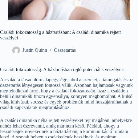
Családi fokozatosság a háztartásban: A családi dinamika rejtett
veszélyei
Justin Quinn
Összetartás
Családi fokozatosság: A háztartásban rejlő potenciális veszélyek
A család a társadalom alapegysége, ahol a szeretet, a támogatás és az
összetartás lényegesen fontossá válik. Azonban hajlamosak vagyunk
megfeledkezni arról, hogy a családi fokozatosság, azaz a családon
belüli dinamikák finom egyensúlya, könnyen megbomolhat. A külső
világ kihívásai, stressz és egyéb problémák mind hozzájárulhatnak a
családi kapcsolatok megromlásához.
A családi dinamika néha rejtett veszélyeket rejt magában, amelyekre
nehéz lehet észrevenni, amíg már nem késő. Például, ahogy a
feszültségek növekednek a háztartásban, a kommunikáció romlani
kezd. A szavak helyett a cselekedetek beszélnek, és gyakran