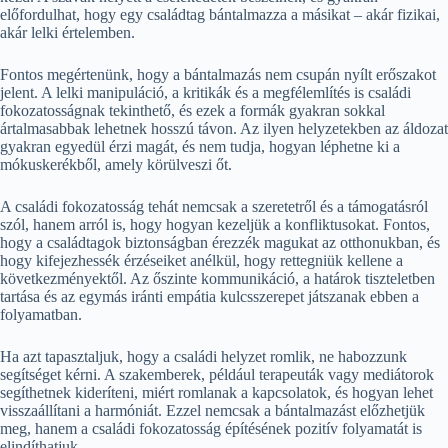
előfordulhat, hogy egy családtag bántalmazza a másikat – akár fizikai,
akár lelki értelemben.
Fontos megértenünk, hogy a bántalmazás nem csupán nyílt erőszakot
jelent. A lelki manipuláció, a kritikák és a megfélemlítés is családi
fokozatosságnak tekinthető, és ezek a formák gyakran sokkal
ártalmasabbak lehetnek hosszú távon. Az ilyen helyzetekben az áldozat
gyakran egyedül érzi magát, és nem tudja, hogyan léphetne ki a
mókuskerékből, amely körülveszi őt.
A családi fokozatosság tehát nemcsak a szeretetről és a támogatásról
szól, hanem arról is, hogy hogyan kezeljük a konfliktusokat. Fontos,
hogy a családtagok biztonságban érezzék magukat az otthonukban, és
hogy kifejezhessék érzéseiket anélkül, hogy rettegniük kellene a
következményektől. Az őszinte kommunikáció, a határok tiszteletben
tartása és az egymás iránti empátia kulcsszerepet játszanak ebben a
folyamatban.
Ha azt tapasztaljuk, hogy a családi helyzet romlik, ne habozzunk
segítséget kérni. A szakemberek, például terapeuták vagy mediátorok
segíthetnek kideríteni, miért romlanak a kapcsolatok, és hogyan lehet
visszaállítani a harmóniát. Ezzel nemcsak a bántalmazást előzhetjük
meg, hanem a családi fokozatosság építésének pozitív folyamatát is
elindíthatjuk.