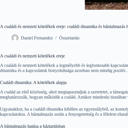
A családi és nemzeti kötelékek ereje: családi dinamika és bántalmazás h
Daniel Fernandez
Összetartás
A családi és nemzeti kötelékek ereje
A családi és nemzeti kötelékek a legmélyebb és legfontosabb kapcsolat
dinamika és a kapcsolatok bonyolultsága azonban nem mindig pozitív. A b
Családi dinamika: A kötelékek alapja
A család az első közösség, ahol megtapasztaljuk a szeretetet, a támoga
meghatározzák, hogyan működik a család. Amikor mindenki tisztában van
Ugyanakkor, ha a családi dinamika kibillen az egyensúlyból, az komoly 
kapcsolatokra. A bántalmazás során a fenyegetettség és a félelem elura
A bántalmazás hatása a háztartásban