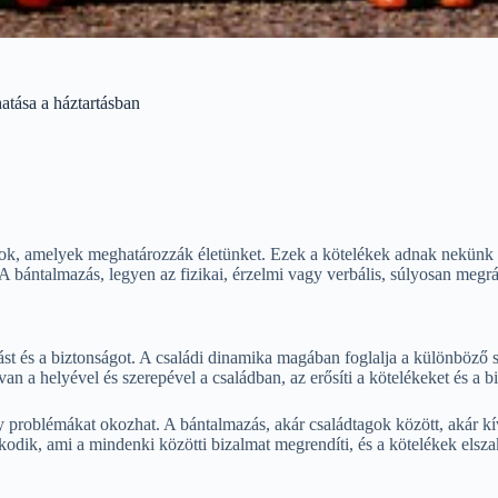
atása a háztartásban
ok, amelyek meghatározzák életünket. Ezek a kötelékek adnak nekünk id
ántalmazás, legyen az fizikai, érzelmi vagy verbális, súlyosan megrázza
tást és a biztonságot. A családi dinamika magában foglalja a különböző
 a helyével és szerepével a családban, az erősíti a kötelékeket és a b
problémákat okozhat. A bántalmazás, akár családtagok között, akár kívü
lkodik, ami a mindenki közötti bizalmat megrendíti, és a kötelékek elsz