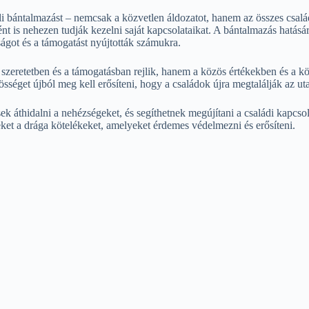
li bántalmazást – nemcsak a közvetlen áldozatot, hanem az összes csalá
nt is nehezen tudják kezelni saját kapcsolataikat. A bántalmazás hatás
ágot és a támogatást nyújtották számukra.
szeretetben és a támogatásban rejlik, hanem a közös értékekben és a kö
sséget újból meg kell erősíteni, hogy a családok újra megtalálják az uta
áthidalni a nehézségeket, és segíthetnek megújítani a családi kapcsolat
ket a drága kötelékeket, amelyeket érdemes védelmezni és erősíteni.