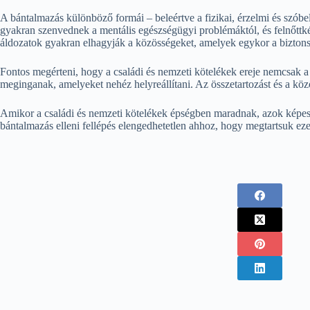
A bántalmazás különböző formái – beleértve a fizikai, érzelmi és szóbe
gyakran szenvednek a mentális egészségügyi problémáktól, és felnőttké
áldozatok gyakran elhagyják a közösségeket, amelyek egykor a biztons
Fontos megérteni, hogy a családi és nemzeti kötelékek ereje nemcsak a 
meginganak, amelyeket nehéz helyreállítani. Az összetartozást és a közö
Amikor a családi és nemzeti kötelékek épségben maradnak, azok képesek 
bántalmazás elleni fellépés elengedhetetlen ahhoz, hogy megtartsuk eze