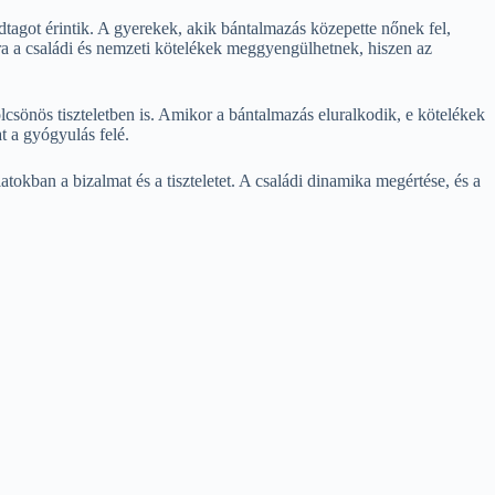
dtagot érintik. A gyerekek, akik bántalmazás közepette nőnek fel,
ára a családi és nemzeti kötelékek meggyengülhetnek, hiszen az
lcsönös tiszteletben is. Amikor a bántalmazás eluralkodik, e kötelékek
t a gyógyulás felé.
okban a bizalmat és a tiszteletet. A családi dinamika megértése, és a