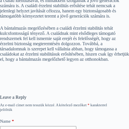
a család identitásával, és mintákként szolgálnak a jövő generációk
számára is. A családi érzelmi stabilitás erősítése tehát nemcsak a
jelenlegi helyzet javítását célozza, hanem egy biztonságosabb és
támogatóbb környezetet teremt a jövő generációk számára is.
A bántalmazás megelőzésében a családi érzelmi stabilitás tehát
kulcsfontosságú tényező. A családnak mint elsődleges támogató
rendszernek fel kell ismernie saját erejét és felelősségét, hogy az
érzelmi biztonság megteremtésén dolgozzon. Továbbá, a
társadalomnak is szerepet kell vállalnia abban, hogy támogassa a
családokat az érzelmi stabilitásuk erősítésében, hiszen csak így érhetjük
el, hogy a bántalmazás megelőzhető legyen az otthonokban.
Leave a Reply
Az e-mail címet nem tesszük közzé.
A kötelező mezőket
*
karakterrel
jelöltük
Name
*