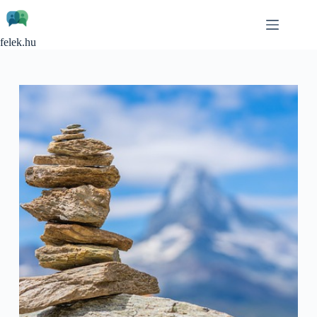
Skip
to
content
felek.hu