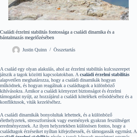
Családi érzelmi stabilitás fontossága a családi dinamika és a
bántalmazás megelőzésében
Justin Quinn
Összetartás
A család egy olyan alakulás, ahol az érzelmi stabilitás kulcsszerepet
játszik a tagok közötti kapcsolatokban. A
családi érzelmi stabilitás
alapvetően meghatározza, hogy a családi dinamikák hogyan
működnek, és hogyan reagálnak a családtagok a különböző
kihívásokra. Amikor a családi környezet biztonságot és érzelmi
támogatást nyújt, az hozzájárul a családi kötelékek erősödéséhez és a
konfliktusok, viták kezeléséhez.
A családi dinamikák bonyolultak lehetnek, és a különböző
élethelyzetek, stresszforrások vagy események gyakran feszültséget
eredményeznek. Az ilyen helyzetekben különösen fontos, hogy a
családtagok érzéseiket nyíltan kifejezhessék, és támogassák egymást. A
családi érzelmi stabilitás
révén a tagok képesek megérteni egymás