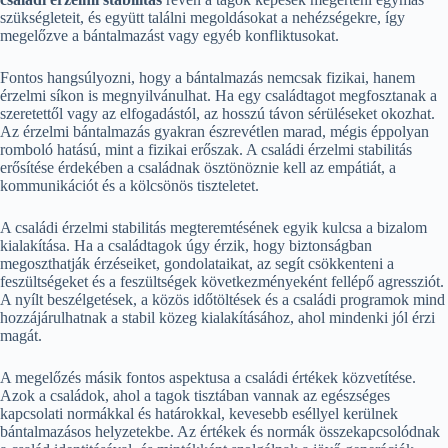
szükségleteit, és együtt találni megoldásokat a nehézségekre, így
megelőzve a bántalmazást vagy egyéb konfliktusokat.
Fontos hangsúlyozni, hogy a bántalmazás nemcsak fizikai, hanem
érzelmi síkon is megnyilvánulhat. Ha egy családtagot megfosztanak a
szeretettől vagy az elfogadástól, az hosszú távon sérüléseket okozhat.
Az érzelmi bántalmazás gyakran észrevétlen marad, mégis éppolyan
romboló hatású, mint a fizikai erőszak. A családi érzelmi stabilitás
erősítése érdekében a családnak ösztönöznie kell az empátiát, a
kommunikációt és a kölcsönös tiszteletet.
A családi érzelmi stabilitás megteremtésének egyik kulcsa a bizalom
kialakítása. Ha a családtagok úgy érzik, hogy biztonságban
megoszthatják érzéseiket, gondolataikat, az segít csökkenteni a
feszültségeket és a feszültségek következményeként fellépő agressziót.
A nyílt beszélgetések, a közös időtöltések és a családi programok mind
hozzájárulhatnak a stabil közeg kialakításához, ahol mindenki jól érzi
magát.
A megelőzés másik fontos aspektusa a családi értékek közvetítése.
Azok a családok, ahol a tagok tisztában vannak az egészséges
kapcsolati normákkal és határokkal, kevesebb eséllyel kerülnek
bántalmazásos helyzetekbe. Az értékek és normák összekapcsolódnak