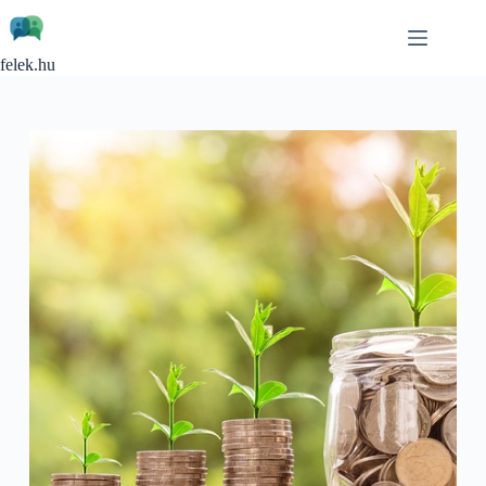
Skip
to
content
felek.hu