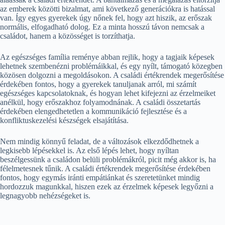
az emberek közötti bizalmat, ami következő generációkra is hatással
van. Így egyes gyerekek úgy nőnek fel, hogy azt hiszik, az erőszak
normális, elfogadható dolog. Ez a minta hosszú távon nemcsak a
családot, hanem a közösséget is torzíthatja.
Az egészséges família reménye abban rejlik, hogy a tagjaik képesek
lehetnek szembenézni problémáikkal, és egy nyílt, támogató közegben
közösen dolgozni a megoldásokon. A családi értékrendek megerősítése
érdekében fontos, hogy a gyerekek tanuljanak arról, mi számít
egészséges kapcsolatoknak, és hogyan lehet kifejezni az érzelmeiket
anélkül, hogy erőszakhoz folyamodnának. A családi összetartás
érdekében elengedhetetlen a kommunikáció fejlesztése és a
konfliktuskezelési készségek elsajátítása.
Nem mindig könnyű feladat, de a változások elkezdődhetnek a
legkisebb lépésekkel is. Az első lépés lehet, hogy nyíltan
beszélgessünk a családon belüli problémákról, picit még akkor is, ha
félelmetesnek tűnik. A családi értékrendek megerősítése érdekében
fontos, hogy egymás iránti empátiánkat és szeretetünket mindig
hordozzuk magunkkal, hiszen ezek az érzelmek képesek legyőzni a
legnagyobb nehézségeket is.