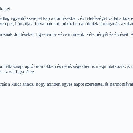
ékeket
ag egyenlő szerepet kap a döntésekben, és felelősséget vállal a közös c
 szerepet, irányítja a folyamatokat, miközben a többiek támogatják azo
oznak döntéseket, figyelembe véve mindenki véleményét és érzéseit. A 
m a hétköznapi apró örömökben és nehézségekben is megmutatkozik. A
s az odafigyelésre.
rtás a kulcs ahhoz, hogy minden egyes napot szeretettel és harmóniával 