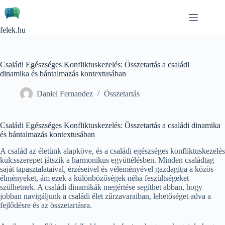
Skip
to
content
felek.hu
Családi Egészséges Konfliktuskezelés: Összetartás a családi
dinamika és bántalmazás kontextusában
Daniel Fernandez
Összetartás
Családi Egészséges Konfliktuskezelés: Összetartás a családi dinamika
és bántalmazás kontextusában
A család az életünk alapköve, és a családi egészséges konfliktuskezelés
kulcsszerepet játszik a harmonikus együttélésben. Minden családtag
saját tapasztalataival, érzéseivel és véleményével gazdagítja a közös
élményeket, ám ezek a különbözőségek néha feszültségeket
szülhetnek. A családi dinamikák megértése segíthet abban, hogy
jobban navigáljunk a családi élet zűrzavaraiban, lehetőséget adva a
fejlődésre és az összetartásra.