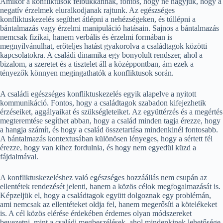
Amikor a konfliktusok felbukkannak, fontos, hogy ne hagyjuk, hogy a
negatív érzelmek eluralkodjanak rajtunk. Az egészséges
konfliktuskezelés segíthet átlépni a nehézségeken, és túllépni a
bántalmazás vagy érzelmi manipuláció hatásain. Sajnos a bántalmazás
nemcsak fizikai, hanem verbális és érzelmi formában is
megnyilvánulhat, erőteljes hatást gyakorolva a családtagok közötti
kapcsolatokra. A családi dinamika egy bonyolult rendszer, ahol a
bizalom, a szeretet és a tisztelet áll a középpontban, ám ezek a
tényezők könnyen megingathatók a konfliktusok során.
A családi egészséges konfliktuskezelés egyik alapelve a nyitott
kommunikáció. Fontos, hogy a családtagok szabadon kifejezhetik
érzéseiket, aggályaikat és szükségleteiket. Az együttérzés és a megértés
megteremtése segíthet abban, hogy a család minden tagja érezze, hogy
a hangja számít, és hogy a család összetartása mindenkinél fontosabb.
A bántalmazás kontextusában különösen lényeges, hogy a sértett fél
érezze, hogy van kihez fordulnia, és hogy nem egyedül küzd a
fájdalmával.
A konfliktuskezeléshez való egészséges hozzáállás nem csupán az
ellentétek rendezését jelenti, hanem a közös célok megfogalmazását is.
Képzeljük el, hogy a családtagok együtt dolgoznak egy problémán,
ami nemcsak az ellentéteket oldja fel, hanem megerősíti a kötelékeket
is. A cél közös elérése érdekében érdemes olyan módszereket
bevezetni, mint a családi megbeszélések, ahol mindenkinek lehetősége