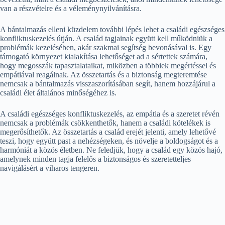
van a részvételre és a véleménynyilvánításra.
A bántalmazás elleni küzdelem további lépés lehet a családi egészséges
konfliktuskezelés útján. A család tagjainak együtt kell működniük a
problémák kezelésében, akár szakmai segítség bevonásával is. Egy
támogató környezet kialakítása lehetőséget ad a sértettek számára,
hogy megosszák tapasztalataikat, miközben a többiek megértéssel és
empátiával reagálnak. Az összetartás és a biztonság megteremtése
nemcsak a bántalmazás visszaszorításában segít, hanem hozzájárul a
családi élet általános minőségéhez is.
A családi egészséges konfliktuskezelés, az empátia és a szeretet révén
nemcsak a problémák csökkenthetők, hanem a családi kötelékek is
megerősíthetők. Az összetartás a család erejét jelenti, amely lehetővé
teszi, hogy együtt past a nehézségeken, és növelje a boldogságot és a
harmóniát a közös életben. Ne feledjük, hogy a család egy közös hajó,
amelynek minden tagja felelős a biztonságos és szeretetteljes
navigálásért a viharos tengeren.