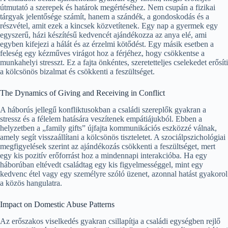
útmutató a szerepek és határok megértéséhez. Nem csupán a fizikai
tárgyak jelentősége számít, hanem a szándék, a gondoskodás és a
részvétel, amit ezek a kincsek közvetítenek. Egy nap a gyermek egy
egyszerű, házi készítésű kedvencét ajándékozza az anya elé, ami
egyben kifejezi a hálát és az érzelmi kötődést. Egy másik esetben a
feleség egy kézműves virágot hoz a férjéhez, hogy csökkentse a
munkahelyi stresszt. Ez a fajta önkéntes, szeretetteljes cselekedet erősíti
a kölcsönös bizalmat és csökkenti a feszültséget.
The Dynamics of Giving and Receiving in Conflict
A háborús jellegű konfliktusokban a családi szereplők gyakran a
stressz és a félelem hatására veszítenek empátiájukból. Ebben a
helyzetben a „family gifts” újfajta kommunikációs eszközzé válnak,
amely segít visszaállítani a kölcsönös tiszteletet. A szociálpszichológiai
megfigyelések szerint az ajándékozás csökkenti a feszültséget, mert
egy kis pozitív erőforrást hoz a mindennapi interakcióba. Ha egy
háborúban eltévedt családtag egy kis figyelmességgel, mint egy
kedvenc étel vagy egy személyre szóló üzenet, azonnal hatást gyakorol
a közös hangulatra.
Impact on Domestic Abuse Patterns
Az erőszakos viselkedés gyakran csillapítja a családi egységben rejlő