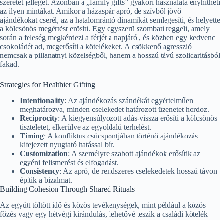
szeretet jellegét. Azonban a „family gifts” gyakori használata enyhítheti
az ilyen mintákat. Amikor a házaspár apró, de szívből jövő
ajándékokat cserél, az a hatalomrántó dinamikát semlegesíti, és helyette
a kölcsönös megértést erősíti. Egy egyszerű szombati reggeli, amely
során a feleség megkérdezi a férjét a napjáról, és közben egy kedvenc
csokoládét ad, megerősíti a kötelékeket. A csökkenő agresszió
nemcsak a pillanatnyi közelségből, hanem a hosszú távú szolidaritásból
fakad.
Strategies for Healthier Gifting
Intentionality
: Az ajándékozás szándékát egyértelműen
meghatározva, minden cselekedet határozott üzenetet hordoz.
Reciprocity
: A kiegyensúlyozott adás-vissza erősíti a kölcsönös
tiszteletet, elkerülve az egyoldalú terhelést.
Timing
: A konfliktus csúcspontjában történő ajándékozás
kifejezett nyugtató hatással bír.
Customization
: A személyre szabott ajándékok erősítik az
egyéni felismerést és elfogadást.
Consistency
: Az apró, de rendszeres cselekedetek hosszú távon
építik a bizalmat.
Building Cohesion Through Shared Rituals
Az együtt töltött idő és közös tevékenységek, mint például a közös
főzés vagy egy hétvégi kirándulás, lehetővé teszik a családi kötelék