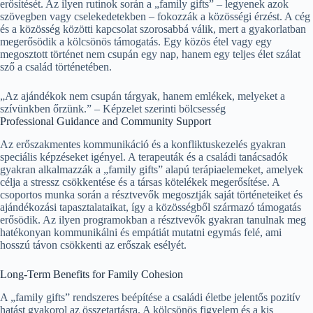
erősítését. Az ilyen rutinok során a „family gifts” – legyenek azok
szövegben vagy cselekedetekben – fokozzák a közösségi érzést. A cég
és a közösség közötti kapcsolat szorosabbá válik, mert a gyakorlatban
megerősödik a kölcsönös támogatás. Egy közös étel vagy egy
megosztott történet nem csupán egy nap, hanem egy teljes élet szálat
sző a család történetében.
„Az ajándékok nem csupán tárgyak, hanem emlékek, melyeket a
szívünkben őrzünk.” – Képzelet szerinti bölcsesség
Professional Guidance and Community Support
Az erőszakmentes kommunikáció és a konfliktuskezelés gyakran
speciális képzéseket igényel. A terapeuták és a családi tanácsadók
gyakran alkalmazzák a „family gifts” alapú terápiaelemeket, amelyek
célja a stressz csökkentése és a társas kötelékek megerősítése. A
csoportos munka során a résztvevők megosztják saját történeteiket és
ajándékozási tapasztalataikat, így a közösségből származó támogatás
erősödik. Az ilyen programokban a résztvevők gyakran tanulnak meg
hatékonyan kommunikálni és empátiát mutatni egymás felé, ami
hosszú távon csökkenti az erőszak esélyét.
Long-Term Benefits for Family Cohesion
A „family gifts” rendszeres beépítése a családi életbe jelentős pozitív
hatást gyakorol az összetartásra. A kölcsönös figyelem és a kis