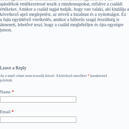
ajándékok emlékezetessé teszik a mindennapokat, erősítve a családi
értékeket. Amikor a család tagjai tudják, hogy van valaki, aki kitalálja a
következő apró meglepetést, az növeli a bizalmat és a nyitottságot. Ez
a fajta együttérző viselkedés, amikor a háborús szagú feszültség is
átmeneti, lehetővé teszi, hogy a család megbékéljen és újra egységre
jutson.
Leave a Reply
Az e-mail címet nem tesszük közzé.
A kötelező mezőket
*
karakterrel
jelöltük
Name
*
Email
*