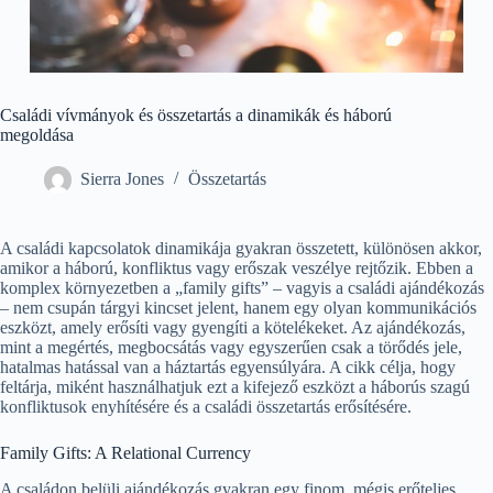
Családi vívmányok és összetartás a dinamikák és háború
megoldása
Sierra Jones
Összetartás
A családi kapcsolatok dinamikája gyakran összetett, különösen akkor,
amikor a háború, konfliktus vagy erőszak veszélye rejtőzik. Ebben a
komplex környezetben a „family gifts” – vagyis a családi ajándékozás
– nem csupán tárgyi kincset jelent, hanem egy olyan kommunikációs
eszközt, amely erősíti vagy gyengíti a kötelékeket. Az ajándékozás,
mint a megértés, megbocsátás vagy egyszerűen csak a törődés jele,
hatalmas hatással van a háztartás egyensúlyára. A cikk célja, hogy
feltárja, miként használhatjuk ezt a kifejező eszközt a háborús szagú
konfliktusok enyhítésére és a családi összetartás erősítésére.
Family Gifts: A Relational Currency
A családon belüli ajándékozás gyakran egy finom, mégis erőteljes