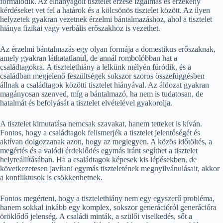
formálódik. Az elhanyagolt tisztelet érzése izgalmas és érzékeny
kérdéseket vet fel a határok és a kölcsönös tisztelet között. Az ilyen
helyzetek gyakran vezetnek érzelmi bántalmazáshoz, ahol a tisztelet
hiánya fizikai vagy verbális erőszakhoz is vezethet.
Az érzelmi bántalmazás egy olyan formája a domestikus erőszaknak,
amely gyakran láthatatlanul, de annál rombolóbban hat a
családtagokra. A tisztelethiány a lelkünk mélyén fúródik, és a
családban megjelenő feszültségek sokszor szoros összefüggésben
állnak a családtagok közötti tisztelet hiányával. Az áldozat gyakran
magányosan szenved, míg a bántalmazó, ha nem is tudatosan, de
hatalmát és befolyását a tisztelet elvételével gyakorolja.
A tisztelet kimutatása nemcsak szavakat, hanem tetteket is kíván.
Fontos, hogy a családtagok felismerjék a tisztelet jelentőségét és
aktívan dolgozzanak azon, hogy az meglegyen. A közös időtöltés, a
megértés és a valódi érdeklődés egymás iránt segíthet a tisztelet
helyreállításában. Ha a családtagok képesek kis lépésekben, de
következetesen javítani egymás tiszteletének megnyilvánulásait, akkor
a konfliktusok is csökkenhetnek.
Fontos megérteni, hogy a tisztelethiány nem egy egyszerű probléma,
hanem sokkal inkább egy komplex, sokszor generációról generációra
öröklődő jelenség. A családi minták, a szülői viselkedés, sőt a