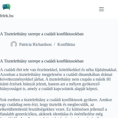
Skip
to
content
felek.hu
A Tisztelethiány szerepe a családi konfliktusokban
Patricia Richardson
Konfliktus
A Tisztelethiány szerepe a családi konfliktusokban
A családi élet tele van érzelmekkel, kötelékekkel és néha fájdalmakkal.
Azonban a tisztelethiány megjelenése a családi dinamikában drámai
következményekkel járhat. A tisztelethiány nem csupán a másik fél
iránti érzések hiányát jelenti, hanem azt a mélyen gyökerező
hiányosságot is, amely a családi kapcsolatok alapját képezi.
Sok esetben a tisztelethiány a családi konfliktusok gyökere. Amikor
egy családtag nem érzi, hogy tisztelik és megbecsülik, az
elkerülhetetlenül feszültségekhez vezet. Ez különösen jellemző a
fiatalabb generációkra, akiknek identitása és önértékelése még