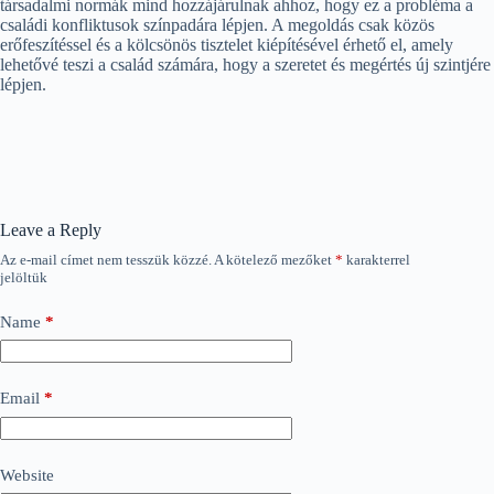
társadalmi normák mind hozzájárulnak ahhoz, hogy ez a probléma a
családi konfliktusok színpadára lépjen. A megoldás csak közös
erőfeszítéssel és a kölcsönös tisztelet kiépítésével érhető el, amely
lehetővé teszi a család számára, hogy a szeretet és megértés új szintjére
lépjen.
Leave a Reply
Az e-mail címet nem tesszük közzé.
A kötelező mezőket
*
karakterrel
jelöltük
Name
*
Email
*
Website